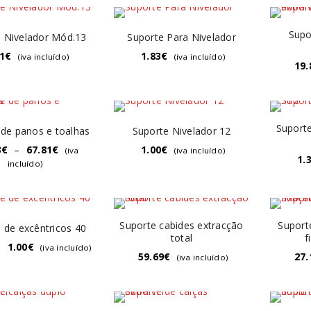
Supo
 Nivelador Mód.13
Suporte Para Nivelador
1
€
1.83
€
(iva incluído)
(iva incluído)
19.
Suporte
 de panos e toalhas
Suporte Nivelador 12
3
€
–
67.81
€
1.00
€
(iva
(iva incluído)
1.
incluído)
Suporte cabides extracção
Suport
 de excêntricos 40
total
f
–
1.00
€
(iva incluído)
59.69
€
27.
(iva incluído)