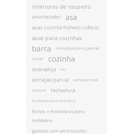
interiores de roupeiro
asa
amortecedor
asas cozinha folheto coferol
asas para cozinhas
barra
corrediças para gavetas
cozinha
correr
dobradiça
dtc
extração parcial
extração total
fechadura
extraível
fechadura para mobiliário
fechos e fechaduras para
mobiliário
gavetas com amortecedor