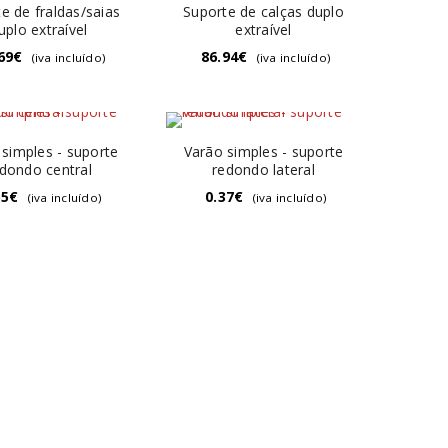
e de fraldas/saias
Suporte de calças duplo
uplo extraível
extraível
69
€
86.94
€
(iva incluído)
(iva incluído)
 simples - suporte
Varão simples - suporte
dondo central
redondo lateral
55
€
0.37
€
(iva incluído)
(iva incluído)