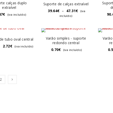
rte calças duplo
Suport
Suporte de calças extraível
extraível
d
39.64
€
–
47.31
€
(iva
47
€
90.
(iva incluído)
incluído)
Varão simples - suporte
Varão
de tubo oval central
redondo central
re
–
2.72
€
(iva incluído)
0.70
€
0.
(iva incluído)
2