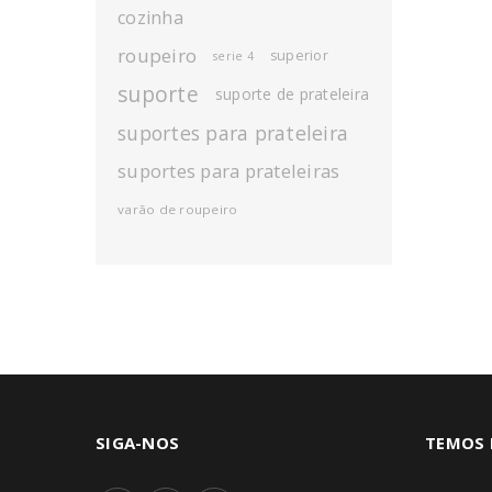
cozinha
roupeiro
superior
serie 4
suporte
suporte de prateleira
suportes para prateleira
suportes para prateleiras
varão de roupeiro
SIGA-NOS
TEMOS 