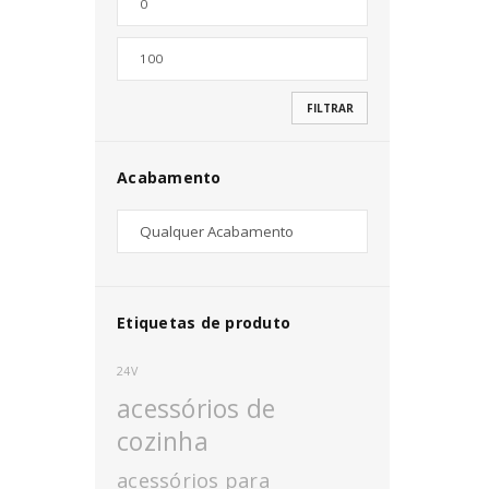
Nome de utilizador ou email
*
FILTRAR
Senha
*
Acabamento
INICIAR SESSÃO
PERDEU A SUA SENHA?
Etiquetas de produto
24V
acessórios de
cozinha
acessórios para