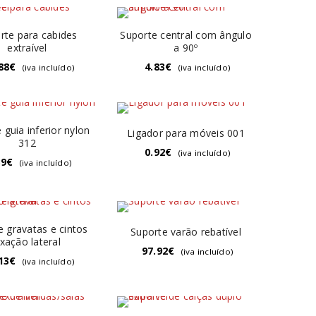
rte para cabides
Suporte central com ângulo
extraível
a 90º
88
€
4.83
€
(iva incluído)
(iva incluído)
 guia inferior nylon
Ligador para móveis 001
312
0.92
€
(iva incluído)
39
€
(iva incluído)
e gravatas e cintos
Suporte varão rebatível
ixação lateral
97.92
€
(iva incluído)
13
€
(iva incluído)