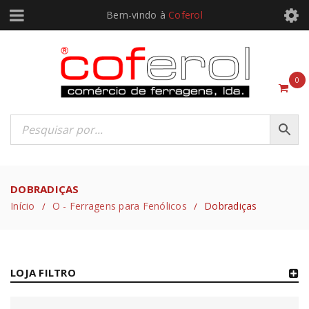
Bem-vindo à
Coferol
0
DOBRADIÇAS
Início
O - Ferragens para Fenólicos
Dobradiças
/
/
LOJA FILTRO