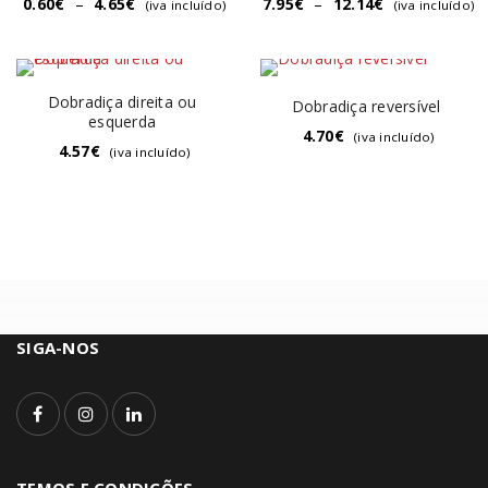
0.60
€
–
4.65
€
7.95
€
–
12.14
€
(iva incluído)
(iva incluído)
Dobradiça direita ou
Dobradiça reversível
esquerda
4.70
€
(iva incluído)
4.57
€
(iva incluído)
SIGA-NOS