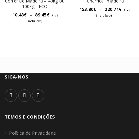
Correr de Madeira – 40kg ou
"Charriot" madeira
100kg - ECO
153.80
€
–
220.71
€
(iva
10.43
€
–
89.45
€
(iva
incluído)
incluído)
SIGA-NOS
TEMOS E CONDIÇÕES
Política de Privacidade