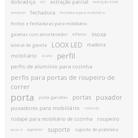
dobradiça
extração parcial
extração total
dtc
fechadura
extraível
fechadura para mobiliário
fechos e fechaduras para mobiliário
inoxa
gavetas com amortecedor
inferior
LOOX LED
madeira
lateral de gaveta
perfil
mobiliário
oculto
perfis de aluminio para cozinha
perfis para portas de roupeiro de
correr
porta
puxador
portas
porta garrafas
puxadores para mobiliário
redondo
roupeiro
rodapé para mobiliário de cozinha
suporte
suporte de prateleira
superior
serie 4