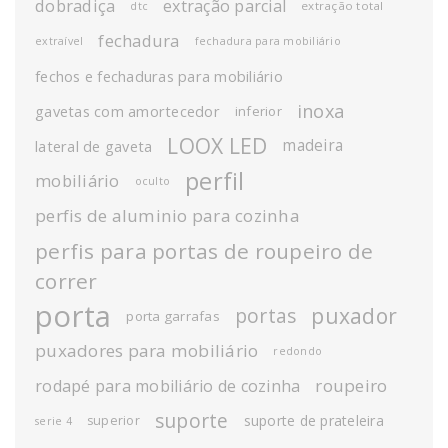
dobradiça
extração parcial
extração total
dtc
fechadura
extraível
fechadura para mobiliário
fechos e fechaduras para mobiliário
inoxa
gavetas com amortecedor
inferior
LOOX LED
madeira
lateral de gaveta
perfil
mobiliário
oculto
perfis de aluminio para cozinha
perfis para portas de roupeiro de
correr
porta
puxador
portas
porta garrafas
puxadores para mobiliário
redondo
roupeiro
rodapé para mobiliário de cozinha
suporte
suporte de prateleira
superior
serie 4