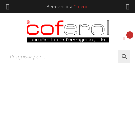
Bem-vindo à
Coferol
0