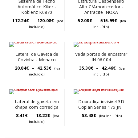
Sistema de Fecho
Estrutura Despenseiro
Automático Kiker -
Alto C/Amortecedor -
Koblenz K0870
Antracite INOXA
112.24
€
–
120.08
€
52.08
€
–
515.99
€
(iva
(iva
incluído)
incluído)
Lateral de Gaveta de
Veda portas de encastrar
Cozinha - Monaco
IN.06.004
20.84
€
–
42.53
€
35.38
€
–
42.46
€
(iva
(iva
incluído)
incluído)
Lateral de gaveta em
Dobradiça invisível 3D
chapa com corrediça
Coplan Series 175 JNF
8.41
€
–
13.22
€
53.48
€
(iva
(iva incluído)
incluído)