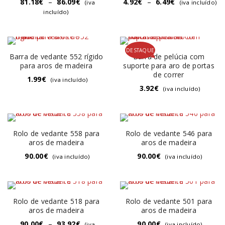
81.18
€
–
86.09
€
4.92
€
–
6.49
€
(iva
(iva incluído)
incluído)
DESTAQUE
Barra de vedante 552 rígido
Barra de pelúcia com
para aros de madeira
suporte para aro de portas
de correr
1.99
€
(iva incluído)
3.92
€
(iva incluído)
Rolo de vedante 558 para
Rolo de vedante 546 para
aros de madeira
aros de madeira
90.00
€
90.00
€
(iva incluído)
(iva incluído)
Rolo de vedante 518 para
Rolo de vedante 501 para
aros de madeira
aros de madeira
90.00
€
–
93.92
€
90.00
€
(iva
(iva incluído)