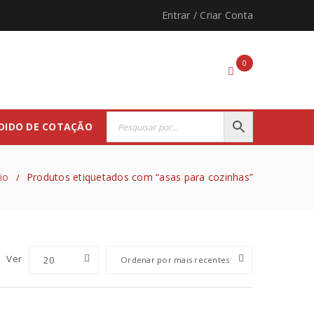
Entrar
/
Criar Conta
0
DIDO DE COTAÇÃO
cio
Produtos etiquetados com “asas para cozinhas”
/
Ver
20
Ordenar por mais recentes