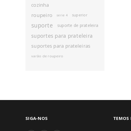
cozinha
roupeiro
superior
serie 4
suporte
suporte de prateleira
suportes para prateleira
suportes para prateleiras
varão de roupeiro
SIGA-NOS
TEMOS 