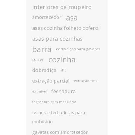
interiores de roupeiro
asa
amortecedor
asas cozinha folheto coferol
asas para cozinhas
barra
corrediças para gavetas
cozinha
correr
dobradiça
dtc
extração parcial
extração total
fechadura
extraível
fechadura para mobiliário
fechos e fechaduras para
mobiliário
gavetas com amortecedor