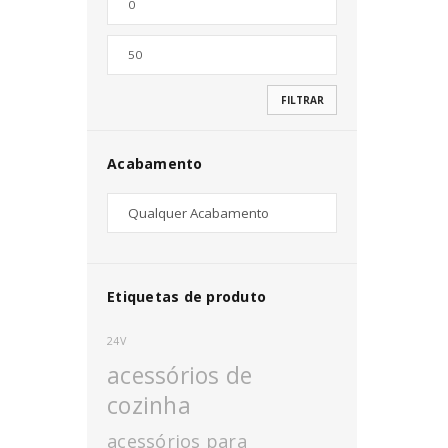
Nome de utilizador ou email
*
FILTRAR
Senha
*
Acabamento
INICIAR SESSÃO
PERDEU A SUA SENHA?
Etiquetas de produto
24V
acessórios de
cozinha
acessórios para