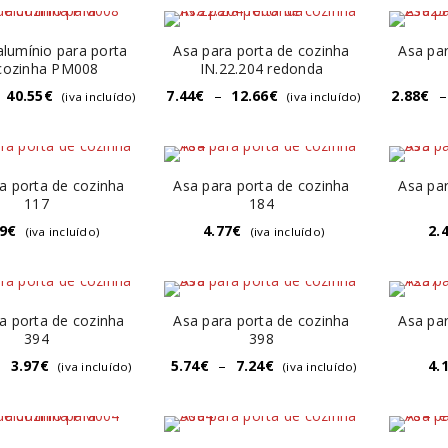
alumínio para porta
Asa para porta de cozinha
Asa par
cozinha PM008
IN.22.204 redonda
40.55
€
7.44
€
–
12.66
€
2.88
€
–
(iva incluído)
(iva incluído)
a porta de cozinha
Asa para porta de cozinha
Asa par
117
184
9
€
4.77
€
2.
(iva incluído)
(iva incluído)
a porta de cozinha
Asa para porta de cozinha
Asa par
394
398
–
3.97
€
5.74
€
–
7.24
€
4.
(iva incluído)
(iva incluído)