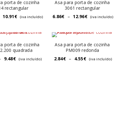
a porta de cozinha
Asa para porta de cozinha
84 rectangular
3061 rectangular
10.91
€
6.86
€
–
12.96
€
(iva incluído)
(iva incluído)
a porta de cozinha
Asa para porta de cozinha
22.200 quadrada
PM009 redonda
–
9.48
€
2.84
€
–
4.55
€
(iva incluído)
(iva incluído)