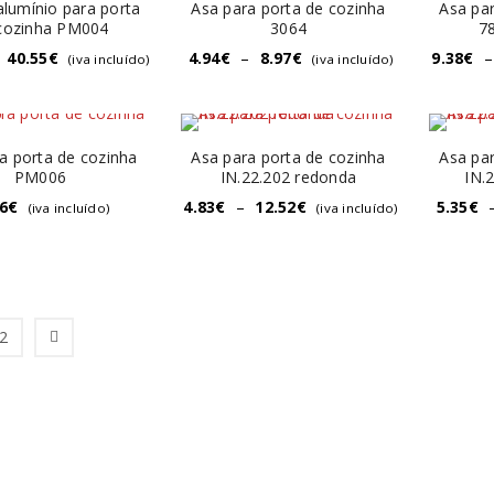
alumínio para porta
Asa para porta de cozinha
Asa par
cozinha PM004
3064
7
40.55
€
4.94
€
–
8.97
€
9.38
€
–
(iva incluído)
(iva incluído)
a porta de cozinha
Asa para porta de cozinha
Asa par
PM006
IN.22.202 redonda
IN.
6
€
4.83
€
–
12.52
€
5.35
€
(iva incluído)
(iva incluído)
2