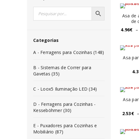
Asa de 
de 
4.96
€
–
Categorias
A - Ferragens para Cozinhas (148)
Asa par
B - Sistemas de Correr para
4.3
Gavetas (35)
C - Loox5 Iluminação LED (34)
Asa par
D - Ferragens para Cozinhas -
Kesseböhmer (30)
2.53
€
E - Puxadores para Cozinhas e
Mobiliário (87)