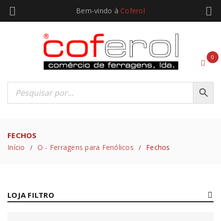
Bem-vindo à
Coferol
0
FECHOS
Início
O - Ferragens para Fenólicos
Fechos
/
/
LOJA FILTRO