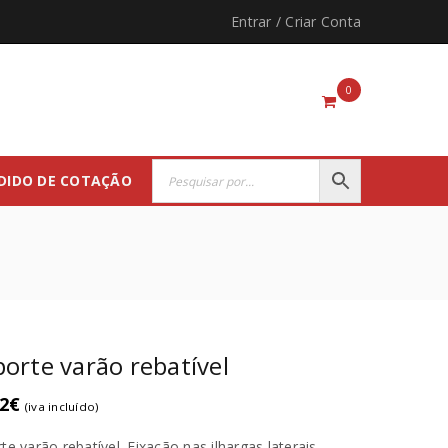
Entrar
/
Criar Conta
0
DIDO DE COTAÇÃO
orte varão rebatível
2
€
(iva incluído)
te varão rebatível. Fixação nas ilhargas laterais.