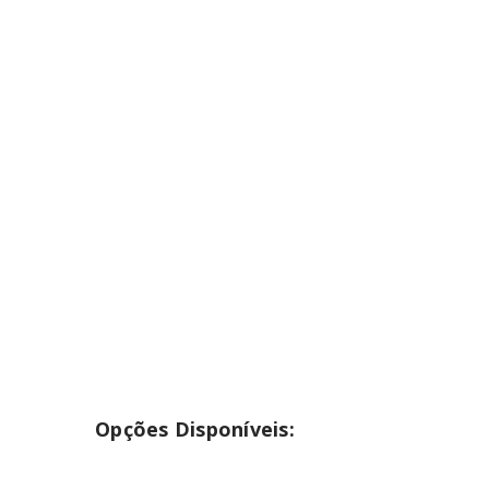
INICIAR SESSÃO
Nome de utilizador ou email
*
Senha
*
INICIAR SESSÃO
PERDEU A SUA SENHA?
Opções Disponíveis: