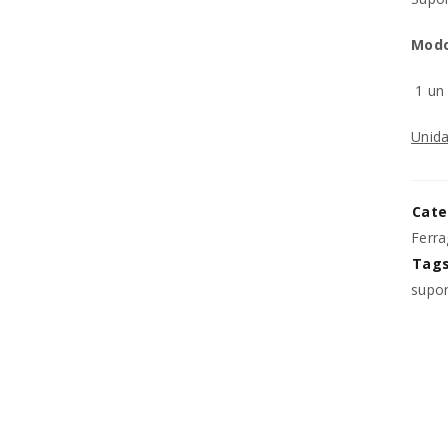
Modo
REGISTAR NOVA CONTA
1 un
Endereço de email
*
Unida
A ligação para definir uma no
Cate
endereço de email.
Ferra
Tags
Os seus dados pessoais serão 
supor
experiência por toda a loja, p
Manter sessão
para os propósitos descritos 
REGISTAR NOVA CONTA