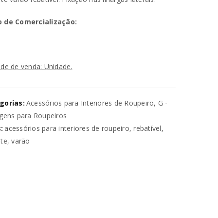
 de Comercialização:
de de venda: Unidade.
va senha será enviada para o seu
gorias:
Acessórios para Interiores de Roupeiro
,
G -
gens para Roupeiros
:
acessórios para interiores de roupeiro
,
rebatível
,
utilizados para melhorar a sua
te
,
varão
ara gerir o acesso à sua conta e
na nossa
política de privacidade
.