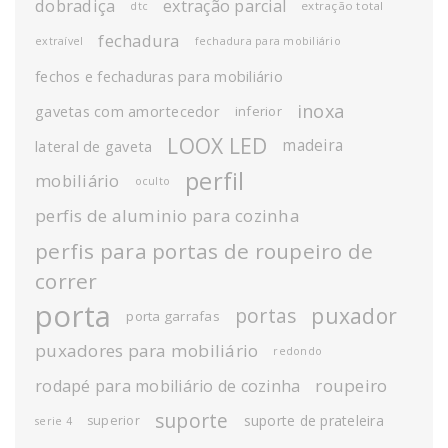
dobradiça
extração parcial
extração total
dtc
fechadura
extraível
fechadura para mobiliário
fechos e fechaduras para mobiliário
inoxa
gavetas com amortecedor
inferior
LOOX LED
madeira
lateral de gaveta
perfil
mobiliário
oculto
perfis de aluminio para cozinha
perfis para portas de roupeiro de
correr
porta
puxador
portas
porta garrafas
puxadores para mobiliário
redondo
roupeiro
rodapé para mobiliário de cozinha
suporte
suporte de prateleira
superior
serie 4