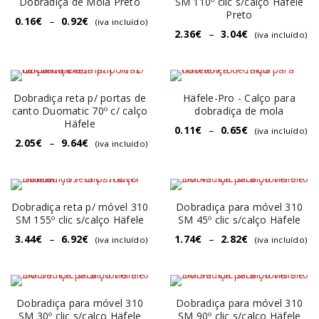
Dobradiça de Mola Preto
SM 110º clic s/calço Häfele
Preto
0.16
€
–
0.92
€
(iva incluído)
2.36
€
–
3.04
€
(iva incluído)
Dobradiça reta p/ portas de
Häfele-Pro - Calço para
canto Duomatic 70º c/ calço
dobradiça de mola
Häfele
0.11
€
–
0.65
€
(iva incluído)
2.05
€
–
9.64
€
(iva incluído)
Dobradiça reta p/ móvel 310
Dobradiça para móvel 310
SM 155º clic s/calço Häfele
SM 45º clic s/calço Häfele
3.44
€
–
6.92
€
1.74
€
–
2.82
€
(iva incluído)
(iva incluído)
Dobradiça para móvel 310
Dobradiça para móvel 310
SM 30º clic s/calço Häfele
SM 90º clic s/calço Häfele