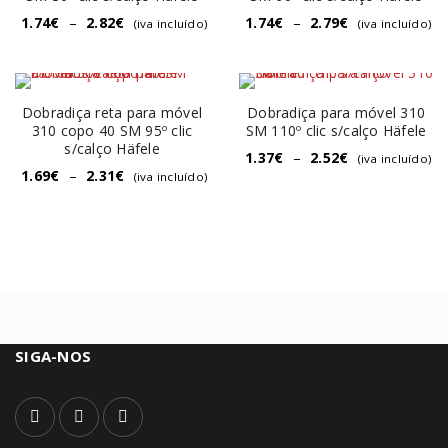
1.74
€
–
2.82
€
1.74
€
–
2.79
€
(iva incluído)
(iva incluído)
Dobradiça reta para móvel
Dobradiça para móvel 310
310 copo 40 SM 95º clic
SM 110º clic s/calço Häfele
s/calço Häfele
1.37
€
–
2.52
€
(iva incluído)
1.69
€
–
2.31
€
(iva incluído)
SIGA-NOS