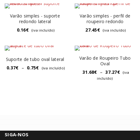
Varão simples - suporte
Varão simples - perfil de
redondo lateral
roupeiro redondo
0.16
€
27.45
€
(iva incluído)
(iva incluído)
Varão de Roupeiro Tubo
Suporte de tubo oval lateral
Oval
0.37
€
–
0.75
€
(iva incluído)
31.68
€
–
37.27
€
(iva
incluído)
SIGA-NOS