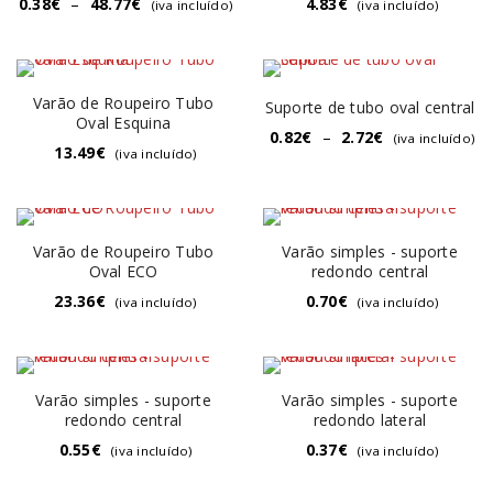
0.38
€
–
48.77
€
4.83
€
(iva incluído)
(iva incluído)
Varão de Roupeiro Tubo
Suporte de tubo oval central
Oval Esquina
0.82
€
–
2.72
€
(iva incluído)
13.49
€
(iva incluído)
Varão de Roupeiro Tubo
Varão simples - suporte
Oval ECO
redondo central
23.36
€
0.70
€
(iva incluído)
(iva incluído)
Varão simples - suporte
Varão simples - suporte
redondo central
redondo lateral
0.55
€
0.37
€
(iva incluído)
(iva incluído)