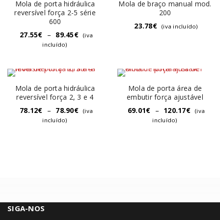
Mola de porta hidráulica
Mola de braço manual mod.
reversível força 2-5 série
200
600
23.78
€
(iva incluído)
27.55
€
–
89.45
€
(iva
incluído)
Mola de porta hidráulica
Mola de porta área de
reversível força 2, 3 e 4
embutir força ajustável
78.12
€
–
78.90
€
69.01
€
–
120.17
€
(iva
(iva
incluído)
incluído)
SIGA-NOS