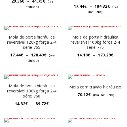
29.36
€
–
41.75
€
(iva
17.44
€
–
184.32
€
(iva
incluído)
incluído)
Mola de porta hidráulica
Mola de porta hidráulica
reversível 120kg força 2-4
reversível 100kg força 2-4
série 765
série 775
17.44
€
–
128.49
€
14.18
€
–
173.29
€
(iva
incluído)
Mola de porta hidráulica
Mola com travão hidráulico
reversível 100kg força 2-4
70.12
€
(iva incluído)
série 760
14.32
€
–
89.72
€