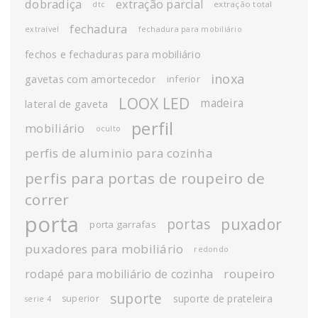
dobradiça
extração parcial
extração total
dtc
fechadura
extraível
fechadura para mobiliário
fechos e fechaduras para mobiliário
inoxa
gavetas com amortecedor
inferior
LOOX LED
madeira
lateral de gaveta
perfil
mobiliário
oculto
perfis de aluminio para cozinha
perfis para portas de roupeiro de
correr
porta
puxador
portas
porta garrafas
puxadores para mobiliário
redondo
roupeiro
rodapé para mobiliário de cozinha
suporte
suporte de prateleira
superior
serie 4