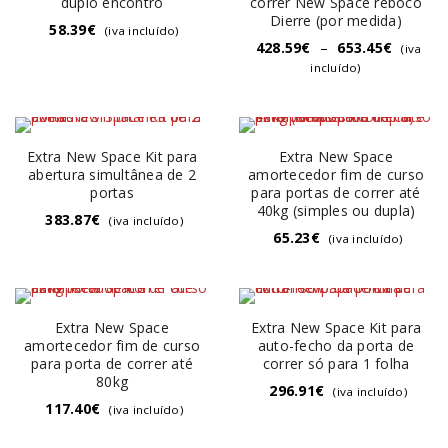
duplo encontro
correr New Space reboco
Dierre (por medida)
58.39
€
(iva incluído)
428.59
€
–
653.45
€
(iva
incluído)
Extra New Space Kit para
Extra New Space
abertura simultânea de 2
amortecedor fim de curso
portas
para portas de correr até
40kg (simples ou dupla)
383.87
€
(iva incluído)
65.23
€
(iva incluído)
Extra New Space
Extra New Space Kit para
amortecedor fim de curso
auto-fecho da porta de
para porta de correr até
correr só para 1 folha
80kg
296.91
€
(iva incluído)
117.40
€
(iva incluído)