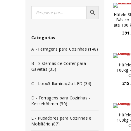
Häfele S
Básico 
até 100 
391
Categorias
A - Ferragens para Cozinhas (148)
B - Sistemas de Correr para
Häfele
Gavetas (35)
100kg –
C
215
C - Loox5 Iluminação LED (34)
D - Ferragens para Cozinhas -
Kesseböhmer (30)
Häfele
E - Puxadores para Cozinhas e
100kg -
Mobiliário (87)
C