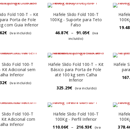
lido Fold 100-T – Kit
Häfele Slido Fold 100-T
Häfel
para Porta de Fole
100Kg - Suporte para Teto
100K
kg com Guia Inferior
Falso
19.48
.62
€
46.87
€
–
91.05
€
(iva incluído)
(iva
incluído)
 Slido Fold 100-T
Häfele Slido Fold 100-T – Kit
Häfele S
 Kit Adicional sem
Básico para Porta de Fole
para
alha Inferior
até 100 kg sem Calha
167
Inferior
.32
€
(iva incluído)
325.29
€
(iva incluído)
 Slido Fold 100-T
Häfele Slido Fold 100-T
Häfel
 Kit Adicional com
100Kg - Perfil Inferior
100Kg
alha Inferior
110.06
€
–
216.93
€
378.4
(iva