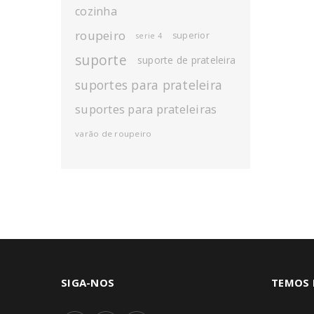
cozinha
roupeiro
superior
serie 4
suporte
suporte de prateleira
suportes para prateleira
suportes para prateleiras
varão de roupeiro
SIGA-NOS
TEMOS 