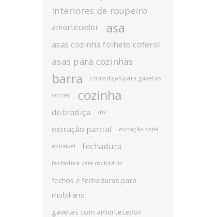
interiores de roupeiro
asa
amortecedor
asas cozinha folheto coferol
asas para cozinhas
barra
corrediças para gavetas
cozinha
correr
dobradiça
dtc
extração parcial
extração total
fechadura
extraível
fechadura para mobiliário
fechos e fechaduras para
mobiliário
gavetas com amortecedor