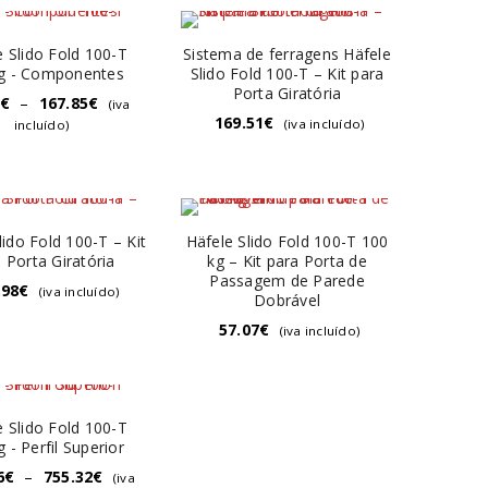
e Slido Fold 100-T
Sistema de ferragens Häfele
g - Componentes
Slido Fold 100-T – Kit para
Porta Giratória
€
–
167.85
€
(iva
169.51
€
(iva incluído)
incluído)
lido Fold 100-T – Kit
Häfele Slido Fold 100-T 100
 Porta Giratória
kg – Kit para Porta de
Passagem de Parede
.98
€
(iva incluído)
Dobrável
57.07
€
(iva incluído)
e Slido Fold 100-T
 - Perfil Superior
6
€
–
755.32
€
(iva