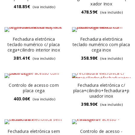
xador Inox
418.85
€
(iva incluído)
478.59
€
(iva incluído)
Fechadura eletrónica
Fechadura eletrónica
teclado numérico c/ placa
teclado numérico com placa
cega+cilindro interior inox
cega inox
381.41
€
358.98
€
(iva incluído)
(iva incluído)
Controlo de acesso com
Fechadura eletrónica c/
placa cega
placa+cilindro+fechadura+p
uxador inox
403.06
€
(iva incluído)
398.90
€
(iva incluído)
Fechadura eletrónica sem
Controlo de acesso -