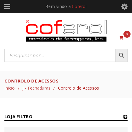
Bem-vindo à
Coferol
0
CONTROLO DE ACESSOS
Início
J - Fechaduras
Controlo de Acessos
/
/
LOJA FILTRO