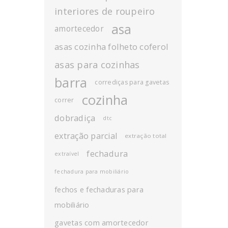
interiores de roupeiro
asa
amortecedor
asas cozinha folheto coferol
asas para cozinhas
barra
corrediças para gavetas
cozinha
correr
dobradiça
dtc
extração parcial
extração total
fechadura
extraível
fechadura para mobiliário
fechos e fechaduras para
mobiliário
gavetas com amortecedor