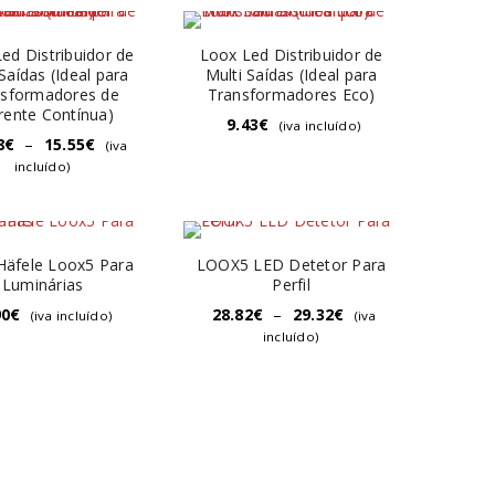
ed Distribuidor de
Loox Led Distribuidor de
Saídas (Ideal para
Multi Saídas (Ideal para
nsformadores de
Transformadores Eco)
rente Contínua)
9.43
€
(iva incluído)
8
€
–
15.55
€
(iva
incluído)
Häfele Loox5 Para
LOOX5 LED Detetor Para
Luminárias
Perfil
90
€
28.82
€
–
29.32
€
(iva incluído)
(iva
incluído)