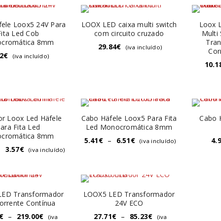
ele Loox5 24V Para
LOOX LED caixa multi switch
Loox L
Fita Led Cob
com circuito cruzado
Multi 
cromática 8mm
Tra
29.84
€
(iva incluído)
Cor
2
€
(iva incluído)
10.1
r Loox Led Häfele
Cabo Häfele Loox5 Para Fita
Cabo 
ara Fita Led
Led Monocromática 8mm
cromática 8mm
5.41
€
–
6.51
€
4.
(iva incluído)
–
3.57
€
(iva incluído)
LED Transformador
LOOX5 LED Transformador
orrente Contínua
24V ECO
€
–
219.00
€
27.71
€
–
85.23
€
(iva
(iva