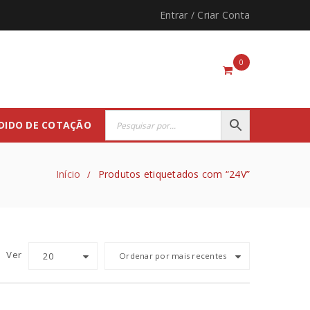
Entrar
/
Criar Conta
0
DIDO DE COTAÇÃO
Início
Produtos etiquetados com “24V”
/
Ver
20
Ordenar por mais recentes