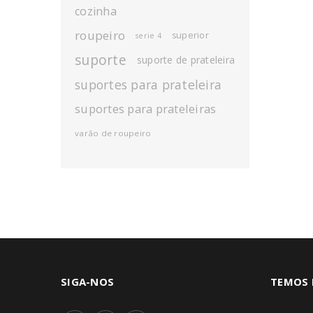
cozinha
roupeiro
superior
serie 4
suporte
suporte de prateleira
suportes para prateleira
suportes para prateleiras
varão de roupeiro
SIGA-NOS
TEMOS 