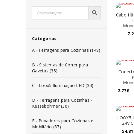
Cabo Häf
Mono
7.2
Categorias
A - Ferragens para Cozinhas (148)
B - Sistemas de Correr para
Gavetas (35)
Conecto
P
Mono
C - Loox5 Iluminação LED (34)
2.77
€
D - Ferragens para Cozinhas -
Kesseböhmer (30)
LOOX5 
E - Puxadores para Cozinhas e
24V C
Mobiliário (87)
54.81