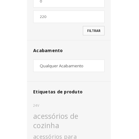
Nome de utilizador ou email
*
FILTRAR
Senha
*
Acabamento
INICIAR SESSÃO
PERDEU A SUA SENHA?
Etiquetas de produto
24V
acessórios de
cozinha
acessórios para