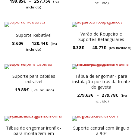
199.85
€
–
257.75
€
(iva
incluído)
incluído)
Varão de Roupeiro e
Suporte Rebatível
Suportes Retangulares
8.60
€
–
120.44
€
(iva
0.38
€
–
48.77
€
(iva incluído)
incluído)
Suporte para cabides
Tábua de engomar - para
extraível
instalação por trás da frente
de gaveta
19.88
€
(iva incluído)
279.63
€
–
279.78
€
(iva
incluído)
Tábua de engomar Ironfix -
Suporte central com ângulo
para montagem em
a 90º