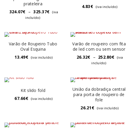
prateleira
4.83
€
(iva incluído)
324.07
€
–
325.37
€
(iva
incluído)
Varão de Roupeiro Tubo
Varão de roupeiro com fita
Oval Esquina
de led com ou sem sensor
13.49
€
26.32
€
–
252.80
€
(iva incluído)
(iva
incluído)
União da dobradiça central
Kit slido fold
para porta de roupeiro de
67.66
€
(iva incluído)
fole
26.21
€
(iva incluído)