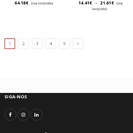
64.18
€
14.41
€
–
21.61
€
(iva incluído)
(iva
incluído)
1
2
3
4
5
SIGA-NOS