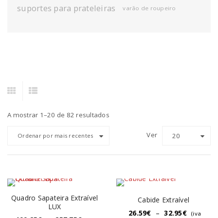
suportes para prateleiras
varão de roupeiro
A mostrar 1–20 de 82 resultados
Ver
20
Ordenar por mais recentes
Quadro Sapateira Extraível
Cabide Extraível
LUX
26.59
€
–
32.95
€
(iva