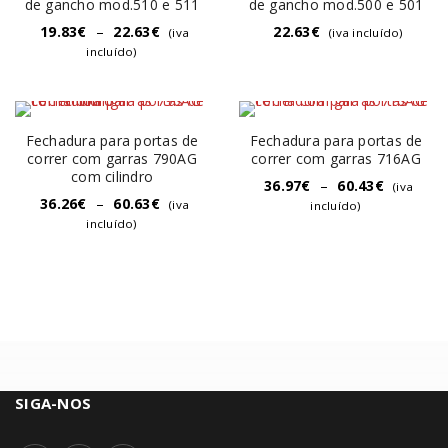
de gancho mod.510 e 511
de gancho mod.500 e 501
19.83
€
–
22.63
€
22.63
€
(iva
(iva incluído)
incluído)
Fechadura para portas de
Fechadura para portas de
correr com garras 790AG
correr com garras 716AG
com cilindro
36.97
€
–
60.43
€
(iva
36.26
€
–
60.63
€
(iva
incluído)
incluído)
SIGA-NOS