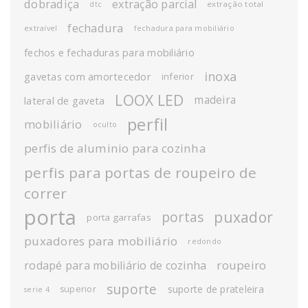
dobradiça
extração parcial
extração total
dtc
fechadura
extraível
fechadura para mobiliário
fechos e fechaduras para mobiliário
inoxa
gavetas com amortecedor
inferior
LOOX LED
madeira
lateral de gaveta
perfil
mobiliário
oculto
perfis de aluminio para cozinha
perfis para portas de roupeiro de
correr
porta
puxador
portas
porta garrafas
puxadores para mobiliário
redondo
roupeiro
rodapé para mobiliário de cozinha
suporte
suporte de prateleira
superior
serie 4