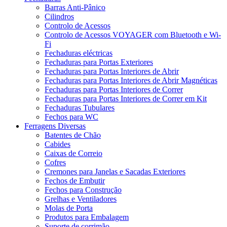
Barras Anti-Pânico
Cilindros
Controlo de Acessos
Controlo de Acessos VOYAGER com Bluetooth e Wi-
Fi
Fechaduras eléctricas
Fechaduras para Portas Exteriores
Fechaduras para Portas Interiores de Abrir
Fechaduras para Portas Interiores de Abrir Magnéticas
Fechaduras para Portas Interiores de Correr
Fechaduras para Portas Interiores de Correr em Kit
Fechaduras Tubulares
Fechos para WC
Ferragens Diversas
Batentes de Chão
Cabides
Caixas de Correio
Cofres
Cremones para Janelas e Sacadas Exteriores
Fechos de Embutir
Fechos para Construção
Grelhas e Ventiladores
Molas de Porta
Produtos para Embalagem
Suporte de corrimão