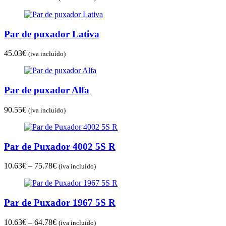
range:
10.70€
through
Par de puxador Lativa
36.03€
45.03
€
(iva incluído)
Par de puxador Alfa
90.55
€
(iva incluído)
Par de Puxador 4002 5S R
Price
10.63
€
–
75.78
€
(iva incluído)
range:
10.63€
through
Par de Puxador 1967 5S R
75.78€
Price
10.63
€
–
64.78
€
(iva incluído)