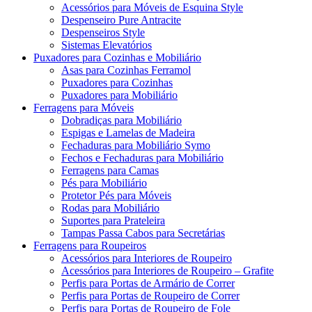
Acessórios para Móveis de Esquina Style
Despenseiro Pure Antracite
Despenseiros Style
Sistemas Elevatórios
Puxadores para Cozinhas e Mobiliário
Asas para Cozinhas Ferramol
Puxadores para Cozinhas
Puxadores para Mobiliário
Ferragens para Móveis
Dobradiças para Mobiliário
Espigas e Lamelas de Madeira
Fechaduras para Mobiliário Symo
Fechos e Fechaduras para Mobiliário
Ferragens para Camas
Pés para Mobiliário
Protetor Pés para Móveis
Rodas para Mobiliário
Suportes para Prateleira
Tampas Passa Cabos para Secretárias
Ferragens para Roupeiros
Acessórios para Interiores de Roupeiro
Acessórios para Interiores de Roupeiro – Grafite
Perfis para Portas de Armário de Correr
Perfis para Portas de Roupeiro de Correr
Perfis para Portas de Roupeiro de Fole