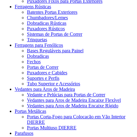
Puxadores Fixos para Portas Exteriores
Ferragens Rústicas
Batentes Portas Exteriores
Chumbadores/Lemes
Dobradiças Rústicas
Puxadores Rústicos
Sistemas de Portas de Correr
Trinquetas
Ferragens para Fenólicos
Bases Reguláveis para Painel
Dobradiças
Fechos
Portas de Correr
Puxadores e Cabides
Suportes e Perfis
Tubo Superior e Acessórios
Vedantes para Aros de Madeira
Vedante e Pelúcias para Portas de Correr
Vedantes para Aros de Madeira Encaixe Flexível
Vedantes para Aros de Madeira Encaixe Rígido
Portas Metálicas
Portas Corta-Fogo para Colocação em Vão Interior
DIERRE
Portas Multiuso DIERRE
Parafusos