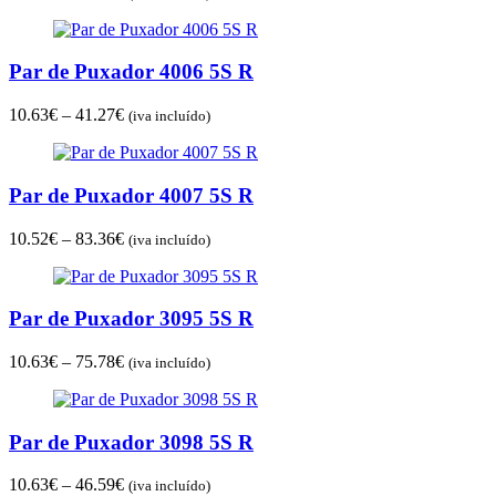
range:
10.63€
through
Par de Puxador 4006 5S R
64.78€
Price
10.63
€
–
41.27
€
(iva incluído)
range:
10.63€
through
Par de Puxador 4007 5S R
41.27€
Price
10.52
€
–
83.36
€
(iva incluído)
range:
10.52€
through
Par de Puxador 3095 5S R
83.36€
Price
10.63
€
–
75.78
€
(iva incluído)
range:
10.63€
through
Par de Puxador 3098 5S R
75.78€
Price
10.63
€
–
46.59
€
(iva incluído)