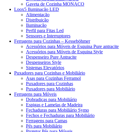
Gaveta de Cozinha MONACO
Loox5 Iluminação LED
Alimentação
Distribuição
Iluminação
Perfil para Fitas Led
Sensores e Interruptores
Ferragens para Cozinhas – Kesseböhmer
Acessórios para Móveis de Esquina Pure antracite
Acessórios para Móveis de Esquina Style
Despenseiro Pure Antracite
Despenseiros Style
Sistemas Elevatórios
Puxadores para Cozinhas e Mobiliário
Asas para Cozinhas Ferramol
Puxadores para Cozinhas
Puxadores para Mobiliário
Ferragens para Móveis
Dobradiças para Mobiliário
Espigas e Lamelas de Madeira
Fechaduras para Mobiliário Symo
Fechos e Fechaduras para Mobiliário
Ferragens para Camas
Pés para Mobiliário
Protetor Pés para Móveis