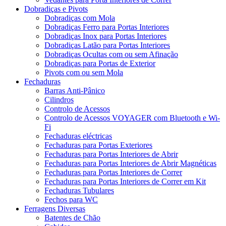
Dobradiças e Pivots
Dobradiças com Mola
Dobradiças Ferro para Portas Interiores
Dobradiças Inox para Portas Interiores
Dobradiças Latão para Portas Interiores
Dobradiças Ocultas com ou sem Afinação
Dobradiças para Portas de Exterior
Pivots com ou sem Mola
Fechaduras
Barras Anti-Pânico
Cilindros
Controlo de Acessos
Controlo de Acessos VOYAGER com Bluetooth e Wi-
Fi
Fechaduras eléctricas
Fechaduras para Portas Exteriores
Fechaduras para Portas Interiores de Abrir
Fechaduras para Portas Interiores de Abrir Magnéticas
Fechaduras para Portas Interiores de Correr
Fechaduras para Portas Interiores de Correr em Kit
Fechaduras Tubulares
Fechos para WC
Ferragens Diversas
Batentes de Chão