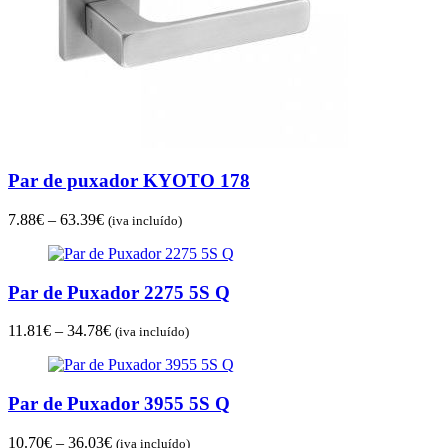
Par de puxador KYOTO 178
Price
7.88
€
–
63.39
€
(iva incluído)
range:
7.88€
through
Par de Puxador 2275 5S Q
63.39€
Price
11.81
€
–
34.78
€
(iva incluído)
range:
11.81€
through
Par de Puxador 3955 5S Q
34.78€
Price
10.70
€
–
36.03
€
(iva incluído)