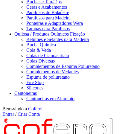
Buchas e Tap-Tips
Ceras e Acabamentos
Parafusos de Balaústre
Parafusos para Madeira
Ponteiras e Adaptadores Wera
Tampas para Parafusos
Quilosa / Produtos Químicos Fixação
Betumes e Selantes para Madeira
Bucha Quimica
Cola & Veda
Colas de Cianoacrilato
Colas Diversas
Complementos de Espuma Poliuretano
Complementos de Vedantes
Espuma de poliuretano
Fire Stop
Silicones
Cantoneiras
Cantoneiras em Alumínio
Bem-vindo à
Coferol
Entrar
/
Criar Conta