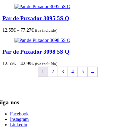
range:
12.42€
through
Par de Puxador 3095 5S Q
84.97€
Price
12.55
€
–
77.27
€
(iva incluído)
range:
12.55€
through
Par de Puxador 3098 5S Q
77.27€
Price
12.55
€
–
42.99
€
(iva incluído)
range:
1
2
3
4
5
→
12.55€
through
42.99€
Siga-nos
Facebook
Instagram
Linkedin