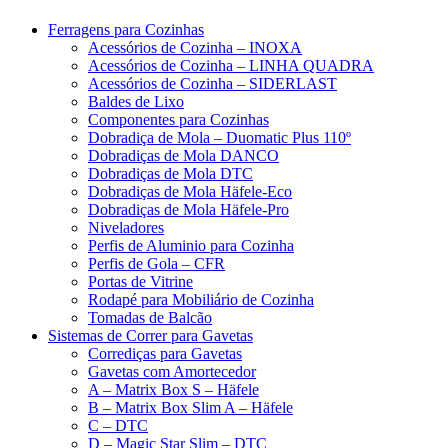
Ferragens para Cozinhas
Acessórios de Cozinha – INOXA
Acessórios de Cozinha – LINHA QUADRA
Acessórios de Cozinha – SIDERLAST
Baldes de Lixo
Componentes para Cozinhas
Dobradiça de Mola – Duomatic Plus 110º
Dobradiças de Mola DANCO
Dobradiças de Mola DTC
Dobradiças de Mola Häfele-Eco
Dobradiças de Mola Häfele-Pro
Niveladores
Perfis de Aluminio para Cozinha
Perfis de Gola – CFR
Portas de Vitrine
Rodapé para Mobiliário de Cozinha
Tomadas de Balcão
Sistemas de Correr para Gavetas
Corrediças para Gavetas
Gavetas com Amortecedor
A – Matrix Box S – Häfele
B – Matrix Box Slim A – Häfele
C – DTC
D – Magic Star Slim – DTC