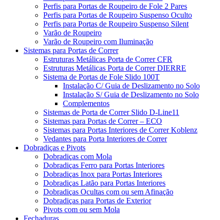
Perfis para Portas de Roupeiro de Fole 2 Pares
Perfis para Portas de Roupeiro Suspenso Oculto
Perfis para Portas de Roupeiro Suspenso Silent
Varão de Roupeiro
Varão de Roupeiro com Iluminação
Sistemas para Portas de Correr
Estruturas Metálicas Porta de Correr CFR
Estruturas Metálicas Porta de Correr DIERRE
Sistema de Portas de Fole Slido 100T
Instalação C/ Guia de Deslizamento no Solo
Instalação S/ Guia de Deslizamento no Solo
Complementos
Sistemas de Porta de Correr Slido D-Line11
Sistemas para Portas de Correr – ECO
Sistemas para Portas Interiores de Correr Koblenz
Vedantes para Porta Interiores de Correr
Dobradiças e Pivots
Dobradiças com Mola
Dobradiças Ferro para Portas Interiores
Dobradiças Inox para Portas Interiores
Dobradiças Latão para Portas Interiores
Dobradiças Ocultas com ou sem Afinação
Dobradiças para Portas de Exterior
Pivots com ou sem Mola
Fechaduras