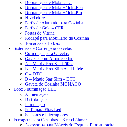
Dobradiças de Mola DTC
Dobradiças de Mola Häfele-Eco
Dobradiças de Mola Häfele-Pro
Niveladores
Perfis de Aluminio para Cozinha
Perfis de Gola – CFR
Portas de Vitrine
Rodapé para Mobiliário de Cozinha
Tomadas de Balcão
Sistemas de Correr para Gavetas
Corrediças para Gavetas
Gavetas com Amortecedor
A – Matrix Box S – Häfele
B – Matrix Box Slim A – Häfele
C – DTC
D – Magic Star Slim – DTC
Gaveta de Cozinha MONACO
Loox5 Iluminação LED
Alimentação
Distribuição
Iluminação
Perfil para Fitas Led
Sensores e Interruptores
Ferragens para Cozinhas – Kesseböhmer
Acessórios para Móveis de Esquina Pure antracite