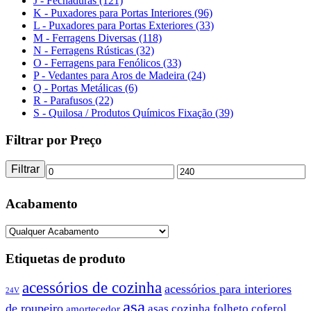
J - Fechaduras (121)
K - Puxadores para Portas Interiores (96)
L - Puxadores para Portas Exteriores (33)
M - Ferragens Diversas (118)
N - Ferragens Rústicas (32)
O - Ferragens para Fenólicos (33)
P - Vedantes para Aros de Madeira (24)
Q - Portas Metálicas (6)
R - Parafusos (22)
S - Quilosa / Produtos Químicos Fixação (39)
Filtrar por Preço
Filtrar
Preço
Preço
mínimo
máximo
Acabamento
Etiquetas de produto
acessórios de cozinha
acessórios para interiores
24V
asa
de roupeiro
asas cozinha folheto coferol
amortecedor