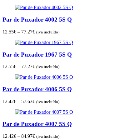
range:
10.63€
through
Par de Puxador 4002 5S Q
46.59€
Price
12.55
€
–
77.27
€
(iva incluído)
range:
12.55€
through
Par de Puxador 1967 5S Q
77.27€
Price
12.55
€
–
77.27
€
(iva incluído)
range:
12.55€
through
Par de Puxador 4006 5S Q
77.27€
Price
12.42
€
–
57.63
€
(iva incluído)
range:
12.42€
through
Par de Puxador 4007 5S Q
57.63€
Price
12.42
€
–
84.97
€
(iva incluído)