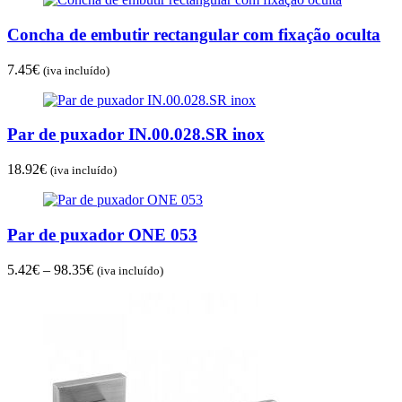
Concha de embutir rectangular com fixação oculta
7.45
€
(iva incluído)
Par de puxador IN.00.028.SR inox
18.92
€
(iva incluído)
Par de puxador ONE 053
Price
5.42
€
–
98.35
€
(iva incluído)
range:
5.42€
through
98.35€