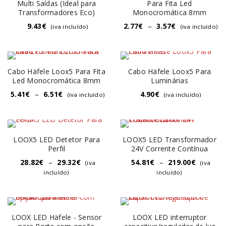
Multi Saídas (Ideal para
Para Fita Led
Transformadores Eco)
Monocromática 8mm
9.43
€
2.77
€
–
3.57
€
(iva incluído)
(iva incluído)
Cabo Häfele Loox5 Para Fita
Cabo Häfele Loox5 Para
Led Monocromática 8mm
Luminárias
5.41
€
–
6.51
€
4.90
€
(iva incluído)
(iva incluído)
LOOX5 LED Detetor Para
LOOX5 LED Transformador
Perfil
24V Corrente Contínua
28.82
€
–
29.32
€
54.81
€
–
219.00
€
(iva
(iva
incluído)
incluído)
LOOX LED Häfele - Sensor
LOOX LED interruptor