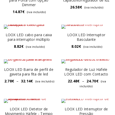
para Porta com opção
capacitivo/regulador de luz
Dimmer
26.58
€
(iva incluído)
14.87
€
(iva incluído)
LOOX LED cabo para caixa
LOOX LED Interruptor
para interruptor múltiplo
Basculante
8.82
€
8.02
€
(iva incluído)
(iva incluído)
LOOX LED Barra de perfil de
Regulador de Luz Häfele
gaveta para fita de led
LOOX LED com Contacto
2.78
€
–
32.14
€
22.48
€
–
24.70
€
(iva incluído)
(iva
incluído)
LOOX LED Detetor de
LOOX LED Interruptor de
Movimento Häfele - Tempo
Pressão