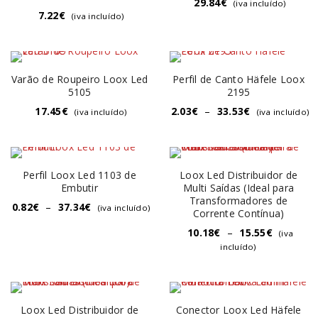
29.84
€
(iva incluído)
7.22
€
(iva incluído)
Varão de Roupeiro Loox Led
Perfil de Canto Häfele Loox
5105
2195
17.45
€
2.03
€
–
33.53
€
(iva incluído)
(iva incluído)
Perfil Loox Led 1103 de
Loox Led Distribuidor de
Embutir
Multi Saídas (Ideal para
Transformadores de
0.82
€
–
37.34
€
(iva incluído)
Corrente Contínua)
10.18
€
–
15.55
€
(iva
incluído)
Loox Led Distribuidor de
Conector Loox Led Häfele