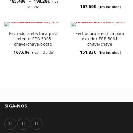
185.48
€
–
198.28
€
(iva
167.60
€
(iva incluído)
incluído)
Fechadura eléctrica para
Fechadura eléctrica para
exterior FEB 5005
exterior FEB 5001
chave/chave-botão
chave/chave
167.60
€
151.83
€
(iva incluído)
(iva incluído)
SIGA-NOS