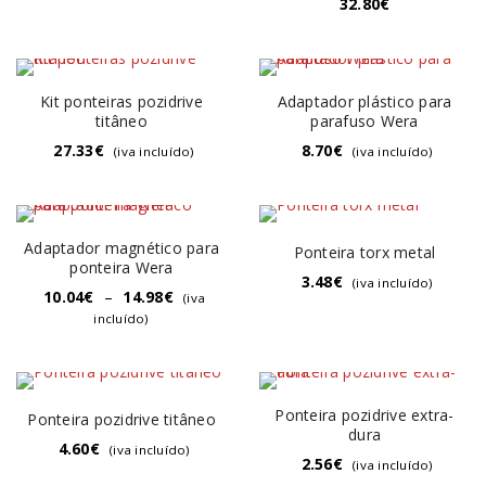
32.80
€
Kit ponteiras pozidrive
Adaptador plástico para
titâneo
parafuso Wera
27.33
€
8.70
€
(iva incluído)
(iva incluído)
Adaptador magnético para
Ponteira torx metal
ponteira Wera
3.48
€
(iva incluído)
10.04
€
–
14.98
€
(iva
incluído)
Ponteira pozidrive extra-
Ponteira pozidrive titâneo
dura
4.60
€
(iva incluído)
2.56
€
(iva incluído)