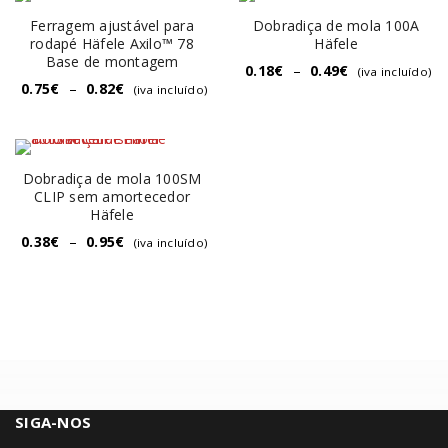
Ferragem ajustável para
Dobradiça de mola 100A
rodapé Häfele Axilo™ 78
Häfele
Base de montagem
0.18
€
–
0.49
€
(iva incluído)
0.75
€
–
0.82
€
(iva incluído)
Dobradiça de mola 100SM
CLIP sem amortecedor
Häfele
0.38
€
–
0.95
€
(iva incluído)
SIGA-NOS