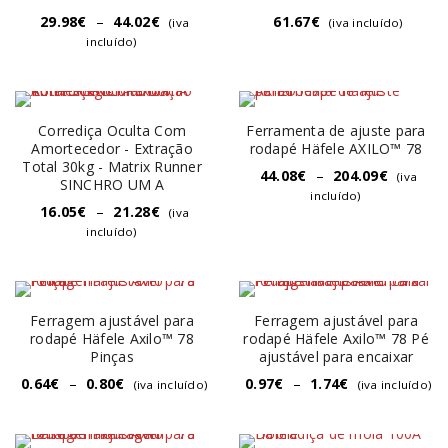
29.98
€
–
44.02
€
61.67
€
(iva
(iva incluído)
incluído)
Corrediça Oculta Com
Ferramenta de ajuste para
Amortecedor - Extração
rodapé Häfele AXILO™ 78
Total 30kg - Matrix Runner
44.08
€
–
204.09
€
(iva
SINCHRO UM A
incluído)
16.05
€
–
21.28
€
(iva
incluído)
Ferragem ajustável para
Ferragem ajustável para
rodapé Häfele Axilo™ 78
rodapé Häfele Axilo™ 78 Pé
Pinças
ajustável para encaixar
0.64
€
–
0.80
€
0.97
€
–
1.74
€
(iva incluído)
(iva incluído)