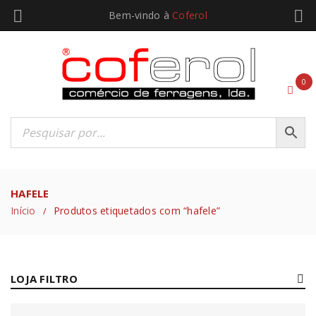
Bem-vindo à
Coferol
0
HAFELE
Início
Produtos etiquetados com “hafele”
/
LOJA FILTRO