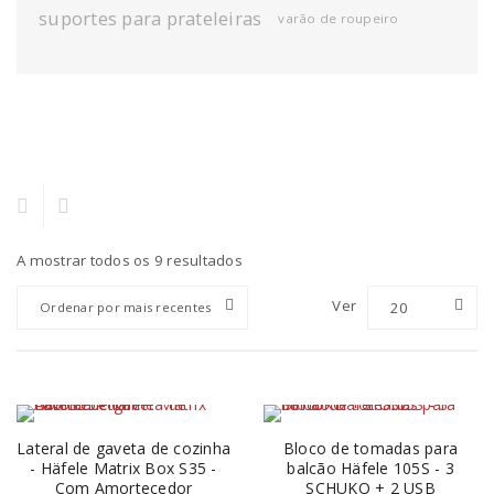
suportes para prateleiras
varão de roupeiro
A mostrar todos os 9 resultados
Ver
20
Ordenar por mais recentes
Lateral de gaveta de cozinha
Bloco de tomadas para
- Häfele Matrix Box S35 -
balcão Häfele 105S - 3
Com Amortecedor
SCHUKO + 2 USB