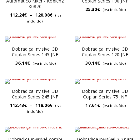
Automático Kiker - Koblenz
Coplan Series 100 JNF
K0870
25.30
€
(iva incluído)
112.24
€
–
120.08
€
(iva
incluído)
Dobradiça invisível 3D
Dobradiça invisível 3D
Coplan Series 145 JNF
Coplan Series 120 JNF
36.14
€
30.14
€
(iva incluído)
(iva incluído)
Dobradiça invisível 3D
Dobradiça invisível 3D
Coplan Series 245 JNF
Coplan Series 75 JNF
112.43
€
–
118.06
€
17.61
€
(iva
(iva incluído)
incluído)
Dobradiça invisível Kombi
Dobradiça invisível 3D para