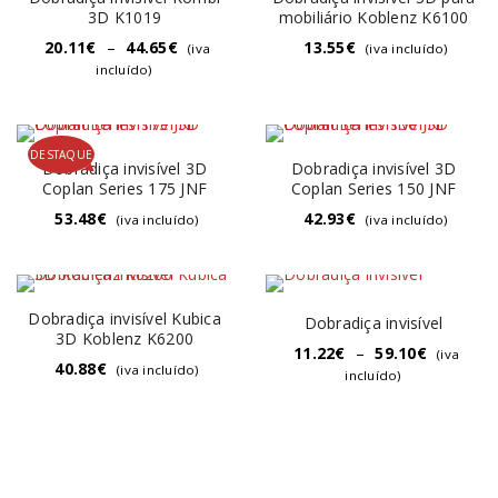
3D K1019
mobiliário Koblenz K6100
20.11
€
–
44.65
€
13.55
€
(iva
(iva incluído)
incluído)
DESTAQUE
Dobradiça invisível 3D
Dobradiça invisível 3D
Coplan Series 175 JNF
Coplan Series 150 JNF
53.48
€
42.93
€
(iva incluído)
(iva incluído)
Dobradiça invisível Kubica
Dobradiça invisível
3D Koblenz K6200
11.22
€
–
59.10
€
(iva
40.88
€
(iva incluído)
incluído)