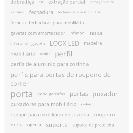
dobradiça
extração parcial
extração total
dtc
fechadura
extraível
fechadura para mobiliário
fechos e fechaduras para mobiliário
inoxa
gavetas com amortecedor
inferior
LOOX LED
madeira
lateral de gaveta
perfil
mobiliário
oculto
perfis de aluminio para cozinha
perfis para portas de roupeiro de
correr
porta
puxador
portas
porta garrafas
puxadores para mobiliário
redondo
roupeiro
rodapé para mobiliário de cozinha
suporte
suporte de prateleira
superior
serie 4