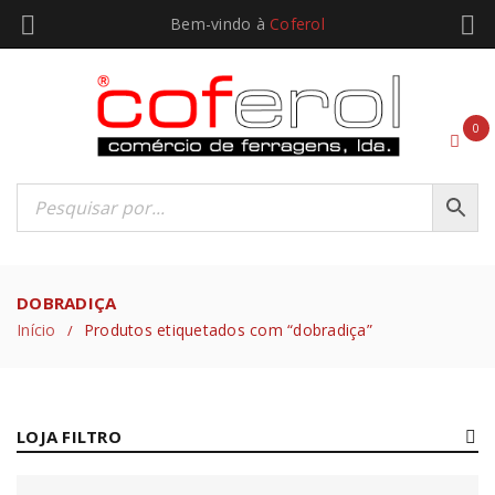
Bem-vindo à
Coferol
0
DOBRADIÇA
Início
Produtos etiquetados com “dobradiça”
/
LOJA FILTRO