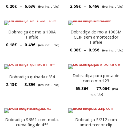
0.20
€
–
6.63
€
2.58
€
–
6.46
€
(iva incluído)
(iva incluído)
Dobradiça de mola 100A
Dobradiça de mola 100SM
Häfele
CLIP sem amortecedor
Häfele
0.18
€
–
0.49
€
(iva incluído)
0.38
€
–
0.95
€
(iva incluído)
Dobradiça para porta de
Dobradiça quinada nº84
canto mod.23
2.13
€
–
3.89
€
(iva incluído)
65.36
€
–
77.06
€
(iva
incluído)
Dobradiça S/861 com mola,
Dobradiça S/212 com
curva ângulo 45º
amortecedor clip