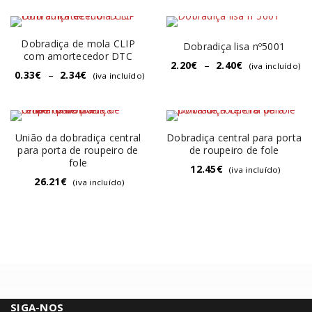
Dobradiça de mola CLIP
Dobradiça lisa nº5001
com amortecedor DTC
2.20
€
–
2.40
€
(iva incluído)
0.33
€
–
2.34
€
(iva incluído)
União da dobradiça central
Dobradiça central para porta
para porta de roupeiro de
de roupeiro de fole
fole
12.45
€
(iva incluído)
26.21
€
(iva incluído)
SIGA-NOS