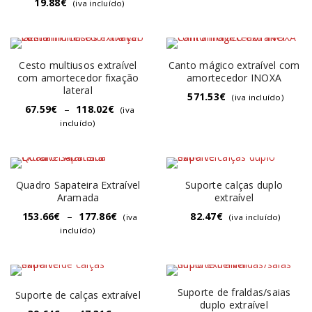
19.88
€
(iva incluído)
Cesto multiusos extraível
Canto mágico extraível com
com amortecedor fixação
amortecedor INOXA
lateral
571.53
€
(iva incluído)
67.59
€
–
118.02
€
(iva
incluído)
Quadro Sapateira Extraível
Suporte calças duplo
Aramada
extraível
153.66
€
–
177.86
€
82.47
€
(iva
(iva incluído)
incluído)
Suporte de fraldas/saias
Suporte de calças extraível
duplo extraível