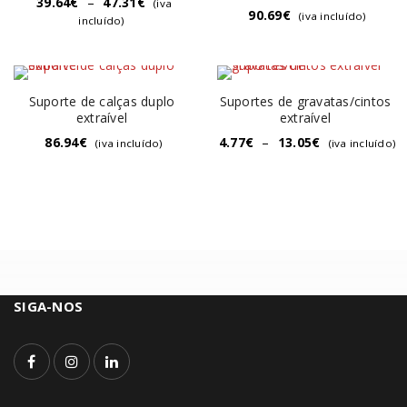
39.64
€
–
47.31
€
(iva
90.69
€
(iva incluído)
incluído)
Suporte de calças duplo
Suportes de gravatas/cintos
extraível
extraível
86.94
€
4.77
€
–
13.05
€
(iva incluído)
(iva incluído)
SIGA-NOS