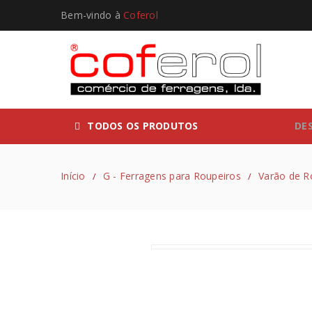
Bem-vindo à
Coferol
TODOS OS PRODUTOS
DE
Início
G - Ferragens para Roupeiros
Varão de R
/
/