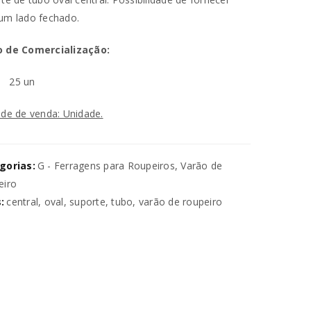
um lado fechado.
 de Comercialização:
n
25 un
de de venda: Unidade.
va senha será enviada para o seu
gorias:
G - Ferragens para Roupeiros
,
Varão de
eiro
utilizados para melhorar a sua
:
central
,
oval
,
suporte
,
tubo
,
varão de roupeiro
ara gerir o acesso à sua conta e
na nossa
política de privacidade
.