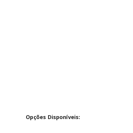
INICIAR SESSÃO
Nome de utilizador ou email
*
Senha
*
INICIAR SESSÃO
PERDEU A SUA SENHA?
Opções Disponíveis: