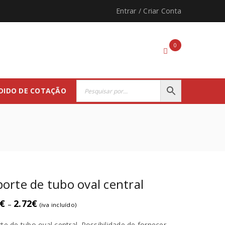
Entrar
/
Criar Conta
0
DIDO DE COTAÇÃO
orte de tubo oval central
€
2.72
€
–
(iva incluído)
te de tubo oval central. Possibilidade de fornecer