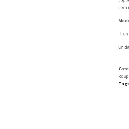
com 
REGISTAR NOVA CONTA
Modo
Endereço de email
*
1 u
Unida
A ligação para definir uma no
endereço de email.
Cate
Roup
Os seus dados pessoais serão 
Tags
experiência por toda a loja, p
Manter sessão
para os propósitos descritos 
REGISTAR NOVA CONTA