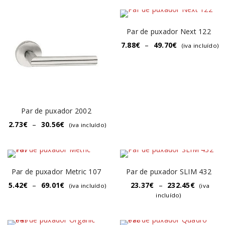
Par de puxador Next 122
7.88
€
–
49.70
€
(iva incluído)
Par de puxador 2002
2.73
€
–
30.56
€
(iva incluído)
Par de puxador Metric 107
Par de puxador SLIM 432
5.42
€
–
69.01
€
23.37
€
–
232.45
€
(iva incluído)
(iva
incluído)