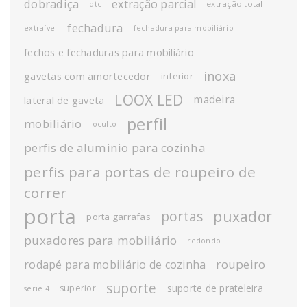
dobradiça
extração parcial
extração total
dtc
fechadura
extraível
fechadura para mobiliário
fechos e fechaduras para mobiliário
inoxa
gavetas com amortecedor
inferior
LOOX LED
madeira
lateral de gaveta
perfil
mobiliário
oculto
perfis de aluminio para cozinha
perfis para portas de roupeiro de
correr
porta
puxador
portas
porta garrafas
puxadores para mobiliário
redondo
roupeiro
rodapé para mobiliário de cozinha
suporte
suporte de prateleira
superior
serie 4