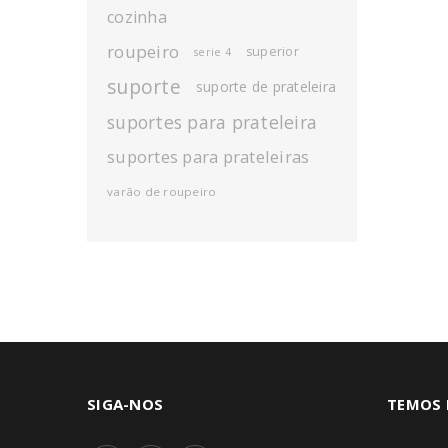
cozinha
roupeiro
superior
serie 4
suporte
suporte de prateleira
suportes para prateleira
suportes para prateleiras
varão de roupeiro
SIGA-NOS
TEMOS 