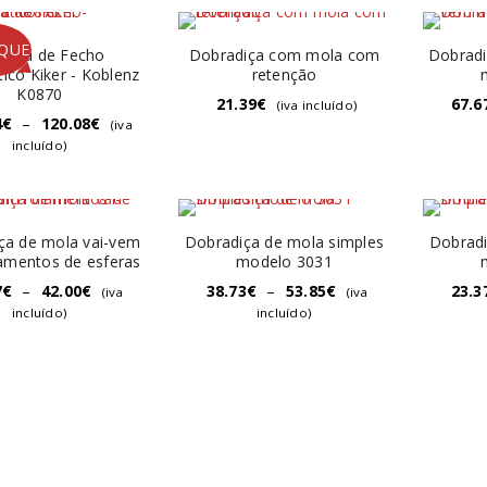
QUE
tema de Fecho
Dobradiça com mola com
Dobradi
ico Kiker - Koblenz
retenção
K0870
21.39
€
67.6
(iva incluído)
4
€
–
120.08
€
(iva
incluído)
ça de mola vai-vem
Dobradiça de mola simples
Dobradi
amentos de esferas
modelo 3031
7
€
–
42.00
€
38.73
€
–
53.85
€
23.3
(iva
(iva
incluído)
incluído)