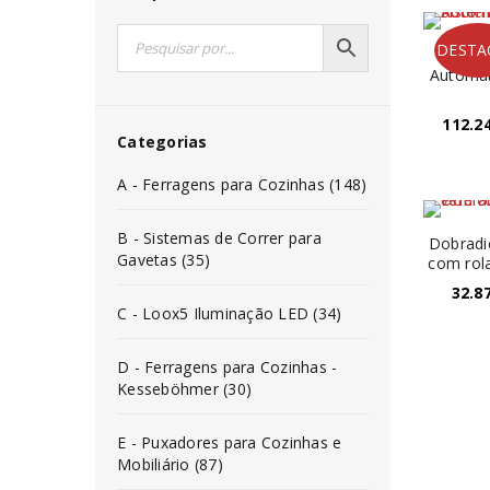
DESTA
Sis
Automát
112.2
Categorias
A - Ferragens para Cozinhas (148)
B - Sistemas de Correr para
Dobradi
Gavetas (35)
com rol
32.8
C - Loox5 Iluminação LED (34)
D - Ferragens para Cozinhas -
Kesseböhmer (30)
E - Puxadores para Cozinhas e
Mobiliário (87)