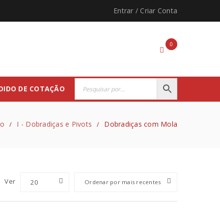
Entrar
/
Criar Conta
0
DIDO DE COTAÇÃO
io
I - Dobradiças e Pivots
Dobradiças com Mola
/
/
Ver
20
Ordenar por mais recentes