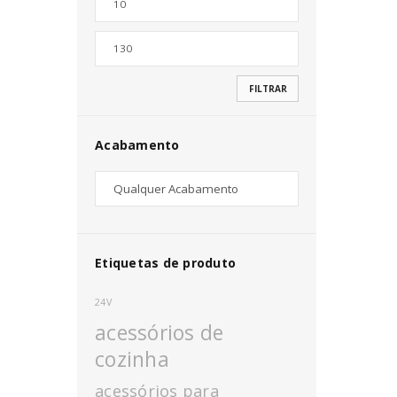
Nome de utilizador ou email
*
FILTRAR
Senha
*
Acabamento
INICIAR SESSÃO
PERDEU A SUA SENHA?
Etiquetas de produto
24V
acessórios de
cozinha
acessórios para