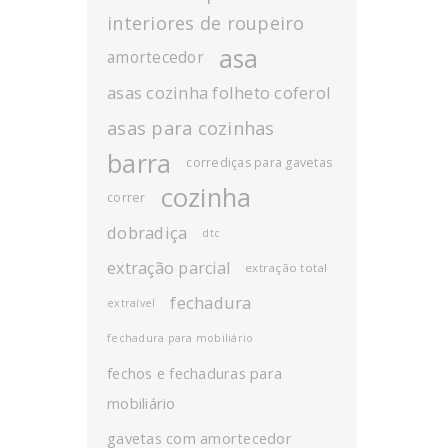
interiores de roupeiro
asa
amortecedor
asas cozinha folheto coferol
asas para cozinhas
barra
corrediças para gavetas
cozinha
correr
dobradiça
dtc
extração parcial
extração total
fechadura
extraível
fechadura para mobiliário
fechos e fechaduras para
mobiliário
gavetas com amortecedor