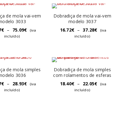
ça de mola vai-vem
Dobradiça de mola vai-vem
modelo 3033
modelo 3037
7
€
–
75.09
€
16.72
€
–
37.28
€
(iva
(iva
incluído)
incluído)
ça de mola simples
Dobradiça de mola simples
modelo 3036
com rolamentos de esferas
7
€
–
28.93
€
18.40
€
–
22.05
€
(iva
(iva
incluído)
incluído)