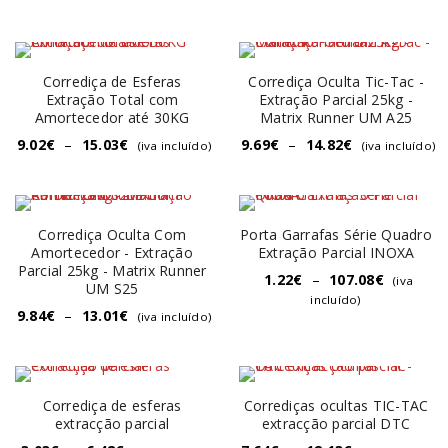
Corrediça de Esferas
Corrediça Oculta Tic-Tac -
Extração Total com
Extração Parcial 25kg -
Amortecedor até 30KG
Matrix Runner UM A25
9.02
€
–
15.03
€
9.69
€
–
14.82
€
(iva incluído)
(iva incluído)
Corrediça Oculta Com
Porta Garrafas Série Quadro
Amortecedor - Extração
Extração Parcial INOXA
Parcial 25kg - Matrix Runner
1.22
€
–
107.08
€
(iva
UM S25
incluído)
9.84
€
–
13.01
€
(iva incluído)
Corrediça de esferas
Corrediças ocultas TIC-TAC
extracção parcial
extracção parcial DTC