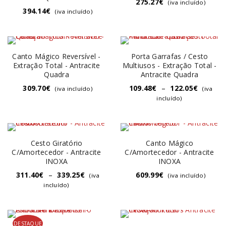
275.27
€
(iva incluído)
394.14
€
(iva incluído)
Canto Mágico Reversível -
Porta Garrafas / Cesto
Extração Total - Antracite
Multiusos - Extração Total -
Quadra
Antracite Quadra
309.70
€
109.48
€
–
122.05
€
(iva incluído)
(iva
incluído)
Cesto Giratório
Canto Mágico
C/Amortecedor - Antracite
C/Amortecedor - Antracite
INOXA
INOXA
311.40
€
–
339.25
€
609.99
€
(iva
(iva incluído)
incluído)
DESTAQUE