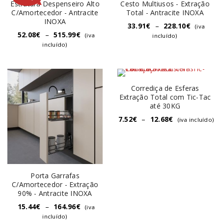
Estrutura Despenseiro Alto
Cesto Multiusos - Extração
C/Amortecedor - Antracite
Total - Antracite INOXA
INOXA
33.91
€
–
228.10
€
(iva
52.08
€
–
515.99
€
(iva
incluído)
incluído)
Corrediça de Esferas
Extração Total com Tic-Tac
até 30KG
7.52
€
–
12.68
€
(iva incluído)
Porta Garrafas
C/Amortecedor - Extração
90% - Antracite INOXA
15.44
€
–
164.96
€
(iva
incluído)