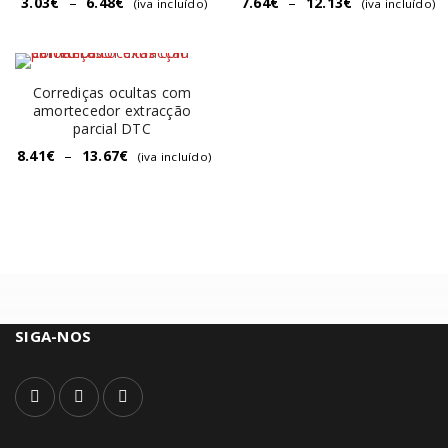
3.03
€
–
6.48
€
7.64
€
–
12.13
€
(iva incluído)
(iva incluído)
Corrediças ocultas com
amortecedor extracção
parcial DTC
8.41
€
–
13.67
€
(iva incluído)
SIGA-NOS