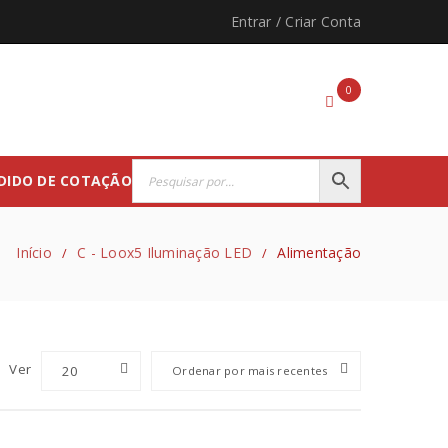
Entrar
/
Criar Conta
0
DIDO DE COTAÇÃO
Início
C - Loox5 Iluminação LED
Alimentação
/
/
Ver
20
Ordenar por mais recentes