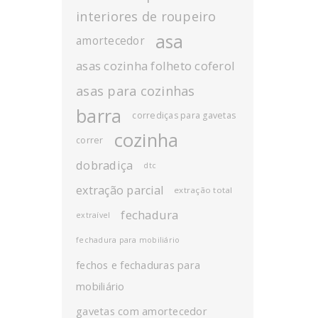
interiores de roupeiro
asa
amortecedor
asas cozinha folheto coferol
asas para cozinhas
barra
corrediças para gavetas
cozinha
correr
dobradiça
dtc
extração parcial
extração total
fechadura
extraível
fechadura para mobiliário
fechos e fechaduras para
mobiliário
gavetas com amortecedor