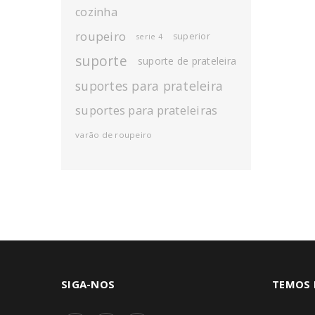
cozinha
roupeiro
superior
serie 4
suporte
suporte de prateleira
suportes para prateleira
suportes para prateleiras
varão de roupeiro
SIGA-NOS
TEMOS 