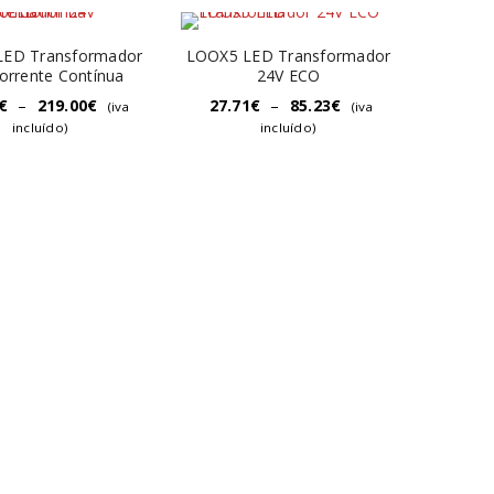
LED Transformador
LOOX5 LED Transformador
orrente Contínua
24V ECO
€
–
219.00
€
27.71
€
–
85.23
€
(iva
(iva
incluído)
incluído)