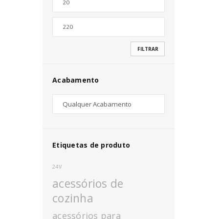
Nome de utilizador ou email
*
FILTRAR
Senha
*
Acabamento
INICIAR SESSÃO
PERDEU A SUA SENHA?
Etiquetas de produto
24V
acessórios de
cozinha
acessórios para