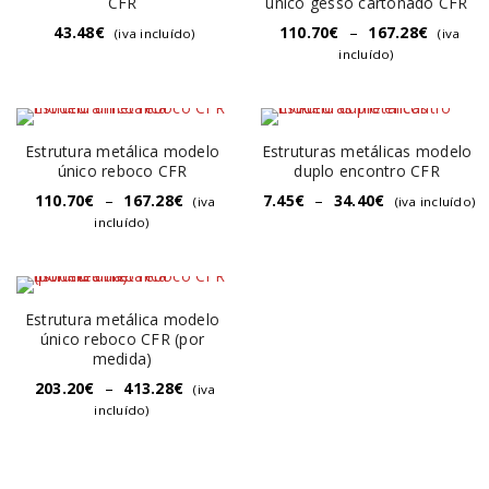
CFR
único gesso cartonado CFR
43.48
€
110.70
€
–
167.28
€
(iva incluído)
(iva
incluído)
Estrutura metálica modelo
Estruturas metálicas modelo
único reboco CFR
duplo encontro CFR
110.70
€
–
167.28
€
7.45
€
–
34.40
€
(iva
(iva incluído)
incluído)
Estrutura metálica modelo
único reboco CFR (por
medida)
203.20
€
–
413.28
€
(iva
incluído)