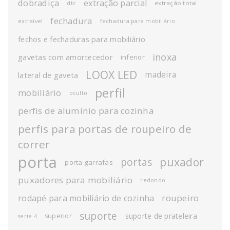
dobradiça
extração parcial
extração total
dtc
fechadura
extraível
fechadura para mobiliário
fechos e fechaduras para mobiliário
inoxa
gavetas com amortecedor
inferior
LOOX LED
madeira
lateral de gaveta
perfil
mobiliário
oculto
perfis de aluminio para cozinha
perfis para portas de roupeiro de
correr
porta
puxador
portas
porta garrafas
puxadores para mobiliário
redondo
roupeiro
rodapé para mobiliário de cozinha
suporte
suporte de prateleira
superior
serie 4