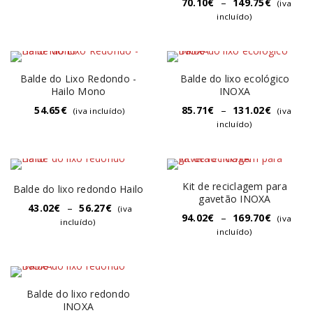
70.10
€
–
149.75
€
(iva
incluído)
Balde do Lixo Redondo -
Balde do lixo ecológico
Hailo Mono
INOXA
54.65
€
85.71
€
–
131.02
€
(iva incluído)
(iva
incluído)
Kit de reciclagem para
Balde do lixo redondo Hailo
gavetão INOXA
43.02
€
–
56.27
€
(iva
94.02
€
–
169.70
€
(iva
incluído)
incluído)
Balde do lixo redondo
INOXA