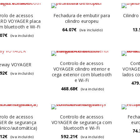
rolo de acessos
Fechadura de embutir para
Cilindr
RD VOYAGER placa
cilindro europeu
m bluetooth e Wi-Fi
64.07
€
13.
(iva incluído)
.07
€
(iva incluído)
Controlo de acessos
Cont
eway VOYAGER
VOYAGER cilindro interior e
VOYAGER
.92
€
(iva incluído)
cega exterior com bluetooth
lados co
e Wi-Fi
479
468.68
€
(iva incluído)
rolo de acessos
Controlo de acessos
Fecha
ER de segurança
VOYAGER de segurança com
eur
pânico/automática)
bluetooth e Wi-Fi
74.
.12
€
592.21
€
(iva incluído)
(iva incluído)