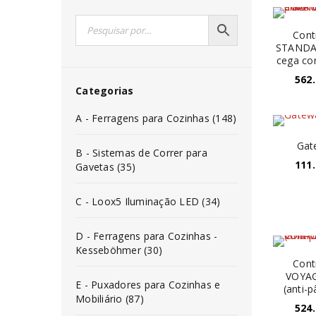
Cont
STANDA
cega co
562
Categorias
A - Ferragens para Cozinhas (148)
Gat
B - Sistemas de Correr para
111
Gavetas (35)
C - Loox5 Iluminação LED (34)
D - Ferragens para Cozinhas -
Kesseböhmer (30)
Cont
VOYAG
E - Puxadores para Cozinhas e
(anti-
Mobiliário (87)
524