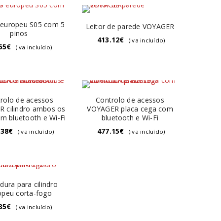
o europeu S05 com 5
Leitor de parede VOYAGER
pinos
413.12
€
(iva incluído)
55
€
(iva incluído)
rolo de acessos
Controlo de acessos
 cilindro ambos os
VOYAGER placa cega com
m bluetooth e Wi-Fi
bluetooth e Wi-Fi
.38
€
477.15
€
(iva incluído)
(iva incluído)
dura para cilindro
opeu corta-fogo
35
€
(iva incluído)