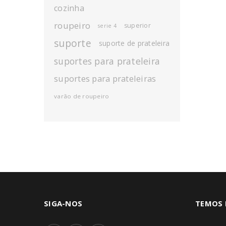
cozinha
roupeiro
superior
serie 4
suporte
suporte de prateleira
suportes para prateleira
suportes para prateleiras
varão de roupeiro
SIGA-NOS
TEMOS 