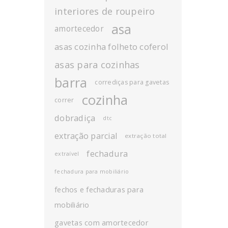
interiores de roupeiro
asa
amortecedor
asas cozinha folheto coferol
asas para cozinhas
barra
corrediças para gavetas
cozinha
correr
dobradiça
dtc
extração parcial
extração total
fechadura
extraível
fechadura para mobiliário
fechos e fechaduras para
mobiliário
gavetas com amortecedor