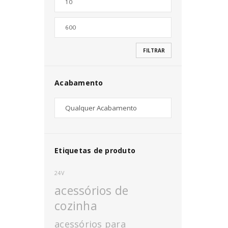
Nome de utilizador ou email
*
FILTRAR
Senha
*
Acabamento
INICIAR SESSÃO
PERDEU A SUA SENHA?
Etiquetas de produto
24V
acessórios de
cozinha
acessórios para