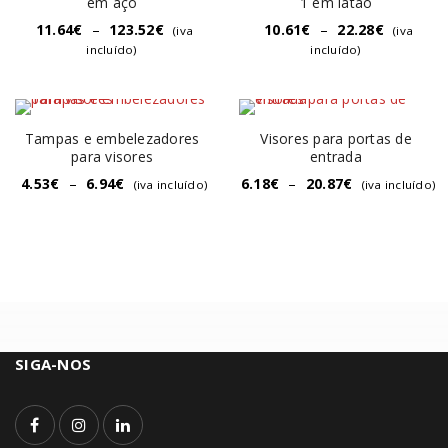
em aço
1 em latão
11.64
€
–
123.52
€
10.61
€
–
22.28
€
(iva
(iva
incluído)
incluído)
Tampas e embelezadores
Visores para portas de
para visores
entrada
4.53
€
–
6.94
€
6.18
€
–
20.87
€
(iva incluído)
(iva incluído)
SIGA-NOS