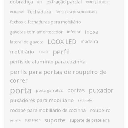
dobradiça
extração parcial
extração total
dtc
fechadura
extraível
fechadura para mobiliário
fechos e fechaduras para mobiliário
inoxa
gavetas com amortecedor
inferior
LOOX LED
madeira
lateral de gaveta
perfil
mobiliário
oculto
perfis de aluminio para cozinha
perfis para portas de roupeiro de
correr
porta
puxador
portas
porta garrafas
puxadores para mobiliário
redondo
roupeiro
rodapé para mobiliário de cozinha
suporte
suporte de prateleira
superior
serie 4