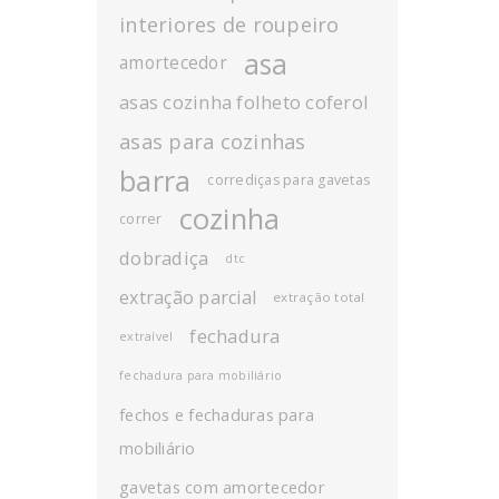
interiores de roupeiro
asa
amortecedor
asas cozinha folheto coferol
asas para cozinhas
barra
corrediças para gavetas
cozinha
correr
dobradiça
dtc
extração parcial
extração total
fechadura
extraível
fechadura para mobiliário
fechos e fechaduras para
mobiliário
gavetas com amortecedor