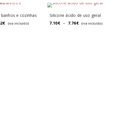
e banhos e cozinhas
Silicone ácido de uso geral
42
€
7.10
€
–
7.76
€
(iva incluído)
(iva incluído)