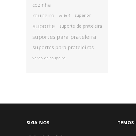
cozinha
roupeiro
superior
serie 4
suporte
suporte de prateleira
suportes para prateleira
suportes para prateleiras
varão de roupeiro
SIGA-NOS
TEMOS 