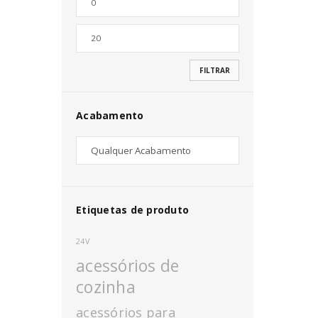
Nome de utilizador ou email
*
FILTRAR
Senha
*
Acabamento
INICIAR SESSÃO
PERDEU A SUA SENHA?
Etiquetas de produto
24V
acessórios de
cozinha
acessórios para