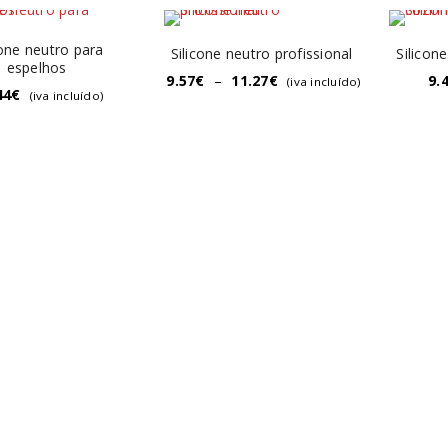
cone neutro para
Silicone neutro profissional
Silicon
espelhos
9.57
€
–
11.27
€
9.
(iva incluído)
44
€
(iva incluído)