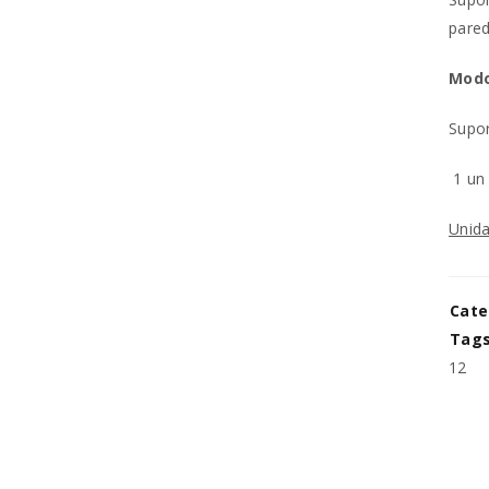
pared
Modo
REGISTAR NOVA CONTA
Supor
Endereço de email
*
1 u
Unida
A ligação para definir uma no
endereço de email.
Cate
Os seus dados pessoais serão 
Tags
experiência por toda a loja, p
Manter sessão
12
para os propósitos descritos 
REGISTAR NOVA CONTA