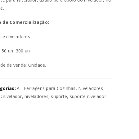
e.
 de Comercialização:
te niveladores
n
50 un
300 un
de de venda: Unidade.
va senha será enviada para o seu
gorias:
A - Ferragens para Cozinhas
,
Niveladores
utilizados para melhorar a sua
:
nivelador
,
niveladores
,
suporte
,
suporte nivelador
ara gerir o acesso à sua conta e
na nossa
política de privacidade
.