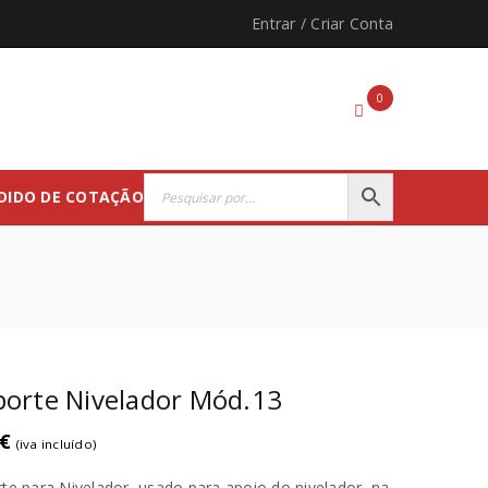
Entrar
/
Criar Conta
0
DIDO DE COTAÇÃO
orte Nivelador Mód.13
€
(iva incluído)
te para Nivelador, usado para apoio do nivelador, na