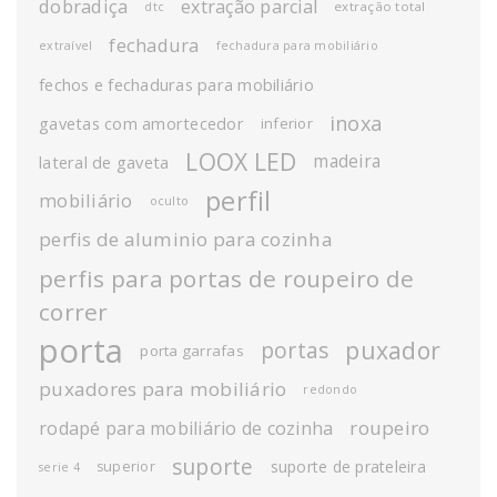
dobradiça
extração parcial
extração total
dtc
fechadura
extraível
fechadura para mobiliário
fechos e fechaduras para mobiliário
inoxa
gavetas com amortecedor
inferior
LOOX LED
madeira
lateral de gaveta
perfil
mobiliário
oculto
perfis de aluminio para cozinha
perfis para portas de roupeiro de
correr
porta
puxador
portas
porta garrafas
puxadores para mobiliário
redondo
roupeiro
rodapé para mobiliário de cozinha
suporte
suporte de prateleira
superior
serie 4