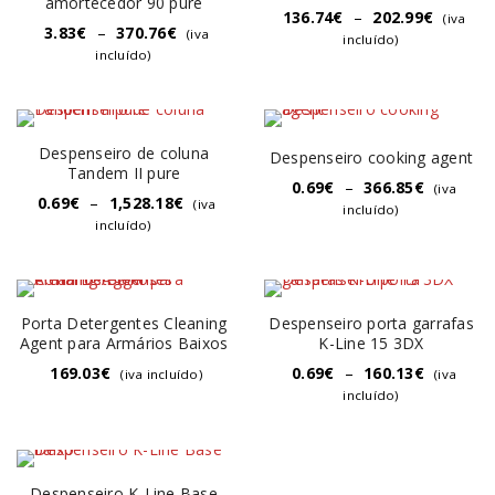
amortecedor 90 pure
136.74
€
–
202.99
€
(iva
3.83
€
–
370.76
€
(iva
incluído)
incluído)
Despenseiro de coluna
Despenseiro cooking agent
Tandem II pure
0.69
€
–
366.85
€
(iva
0.69
€
–
1,528.18
€
(iva
incluído)
incluído)
Porta Detergentes Cleaning
Despenseiro porta garrafas
Agent para Armários Baixos
K-Line 15 3DX
169.03
€
0.69
€
–
160.13
€
(iva incluído)
(iva
incluído)
Despenseiro K-Line Base