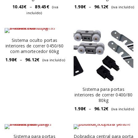
10.43
€
–
89.45
€
1.98
€
–
96.12
€
(iva
(iva incluído)
incluído)
Sistema oculto portas
interiores de correr 0450/60
com amortecedor 60kg
1.98
€
–
96.12
€
(iva incluído)
Sistema para portas
interiores de correr 0400/80
80kg
1.98
€
–
96.12
€
(iva incluído)
Sistema para portas
Dobradiça central para porta