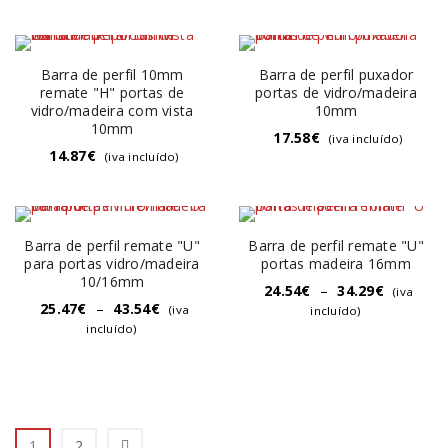
Barra de perfil 10mm
Barra de perfil puxador
remate "H" portas de
portas de vidro/madeira
vidro/madeira com vista
10mm
10mm
17.58
€
(iva incluído)
14.87
€
(iva incluído)
Barra de perfil remate "U"
Barra de perfil remate "U"
para portas vidro/madeira
portas madeira 16mm
10/16mm
24.54
€
–
34.29
€
(iva
25.47
€
–
43.54
€
(iva
incluído)
incluído)
1
2