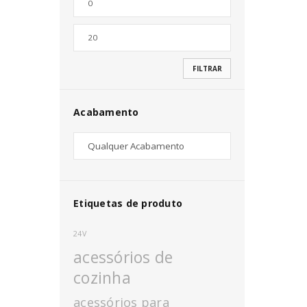
Nome de utilizador ou email
*
FILTRAR
Senha
*
Acabamento
INICIAR SESSÃO
PERDEU A SUA SENHA?
Etiquetas de produto
24V
acessórios de
cozinha
acessórios para