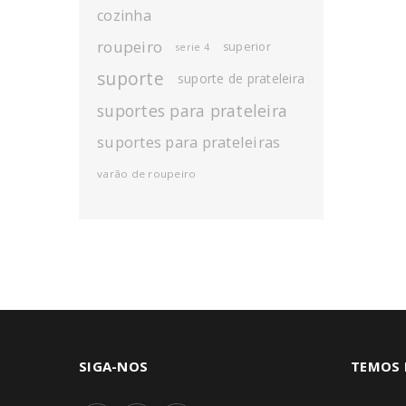
cozinha
roupeiro
superior
serie 4
suporte
suporte de prateleira
suportes para prateleira
suportes para prateleiras
varão de roupeiro
SIGA-NOS
TEMOS 