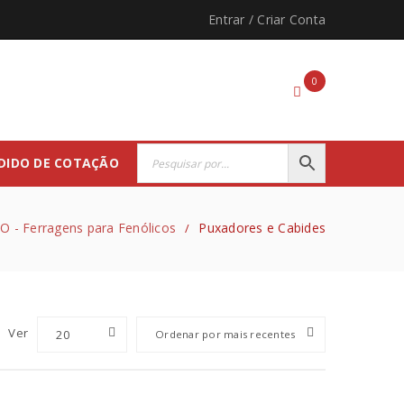
Entrar
/
Criar Conta
0
DIDO DE COTAÇÃO
O - Ferragens para Fenólicos
Puxadores e Cabides
/
Ver
20
Ordenar por mais recentes