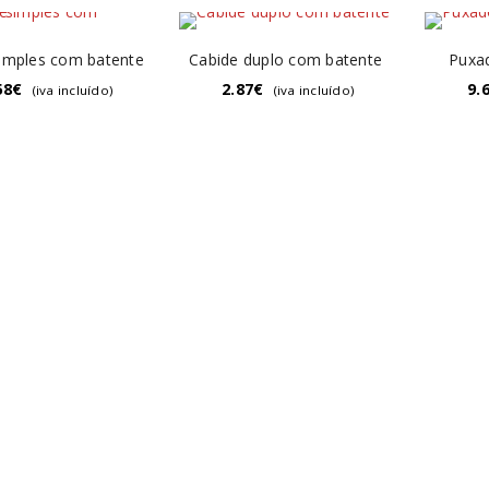
imples com batente
Cabide duplo com batente
Puxa
58
€
2.87
€
9.
(iva incluído)
(iva incluído)