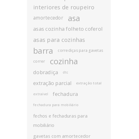
interiores de roupeiro
asa
amortecedor
asas cozinha folheto coferol
asas para cozinhas
barra
corrediças para gavetas
cozinha
correr
dobradiça
dtc
extração parcial
extração total
fechadura
extraível
fechadura para mobiliário
fechos e fechaduras para
mobiliário
gavetas com amortecedor