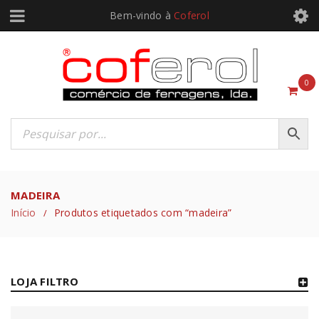
Bem-vindo à
Coferol
0
MADEIRA
Início
Produtos etiquetados com “madeira”
/
LOJA FILTRO