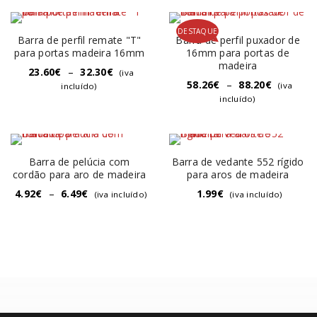
DESTAQUE
Barra de perfil remate "T"
Barra de perfil puxador de
para portas madeira 16mm
16mm para portas de
madeira
23.60
€
–
32.30
€
(iva
58.26
€
–
88.20
€
(iva
incluído)
incluído)
Barra de pelúcia com
Barra de vedante 552 rígido
cordão para aro de madeira
para aros de madeira
4.92
€
–
6.49
€
1.99
€
(iva incluído)
(iva incluído)