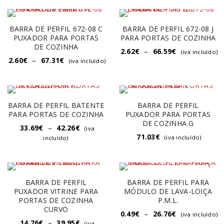
BARRA DE PERFIL 672-08 C
BARRA DE PERFIL 672-08 J
PUXADOR PARA PORTAS
PARA PORTAS DE COZINHA
DE COZINHA
2.62
€
–
66.59
€
(iva incluído)
2.60
€
–
67.31
€
(iva incluído)
BARRA DE PERFIL BATENTE
BARRA DE PERFIL
PARA PORTAS DE COZINHA
PUXADOR PARA PORTAS
DE COZINHA G
33.69
€
–
42.26
€
(iva
71.03
€
(iva incluído)
incluído)
BARRA DE PERFIL
BARRA DE PERFIL PARA
PUXADOR VITRINE PARA
MÓDULO DE LAVA-LOIÇA
PORTAS DE COZINHA
P.M.L.
CURVO
0.49
€
–
26.76
€
(iva incluído)
14.76
€
–
39.95
€
(iva