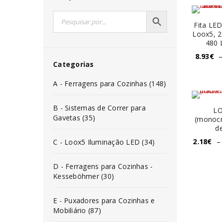
Fita LE
Loox5, 
480 
8.93
€
Categorias
A - Ferragens para Cozinhas (148)
B - Sistemas de Correr para
LO
Gavetas (35)
(monocr
d
2.18
€
–
C - Loox5 Iluminação LED (34)
D - Ferragens para Cozinhas -
Kesseböhmer (30)
E - Puxadores para Cozinhas e
Mobiliário (87)