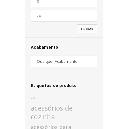
Nome de utilizador ou email
*
FILTRAR
Senha
*
Acabamento
INICIAR SESSÃO
PERDEU A SUA SENHA?
Etiquetas de produto
24V
acessórios de
cozinha
acessórios para