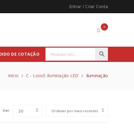
Entrar
/
Criar Conta
0
DIDO DE COTAÇÃO
Início
C - Loox5 Iluminação LED
Iluminação
/
/
Ver
20
Ordenar por mais recentes