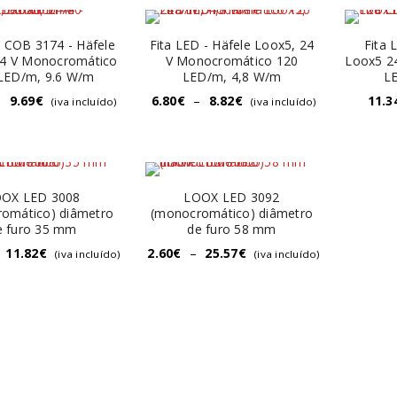
D COB 3174 - Häfele
Fita LED - Häfele Loox5, 24
Fita 
24 V Monocromático
V Monocromático 120
Loox5 2
LED/m, 9.6 W/m
LED/m, 4,8 W/m
L
–
9.69
€
6.80
€
–
8.82
€
11.3
(iva incluído)
(iva incluído)
OX LED 3008
LOOX LED 3092
omático) diâmetro
(monocromático) diâmetro
e furo 35 mm
de furo 58 mm
11.82
€
2.60
€
–
25.57
€
(iva incluído)
(iva incluído)