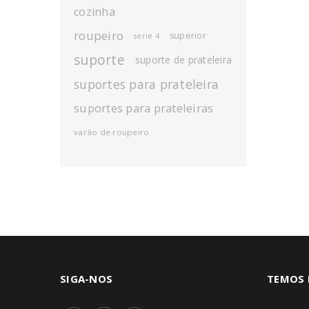
cozinha
roupeiro
superior
serie 4
suporte
suporte de prateleira
suportes para prateleira
suportes para prateleiras
varão de roupeiro
SIGA-NOS
TEMOS 