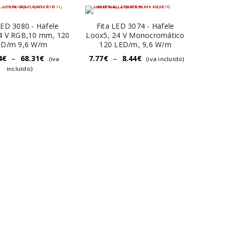
LED 3080 - Häfele
Fita LED 3074 - Häfele
4 V RGB,10 mm, 120
Loox5, 24 V Monocromático
ED/m 9,6 W/m
120 LED/m, 9,6 W/m
4
€
–
68.31
€
7.77
€
–
8.44
€
(iva
(iva incluído)
incluído)