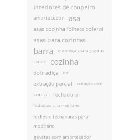
interiores de roupeiro
asa
amortecedor
asas cozinha folheto coferol
asas para cozinhas
barra
corrediças para gavetas
cozinha
correr
dobradiça
dtc
extração parcial
extração total
fechadura
extraível
fechadura para mobiliário
fechos e fechaduras para
mobiliário
gavetas com amortecedor