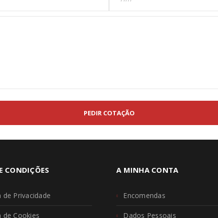
A ligação para definir uma no
endereço de email.
Os seus dados pessoais serão 
experiência por toda a loja, p
Manter sessão
para os propósitos descritos 
REGISTAR NOVA CONTA
E CONDIÇÕES
A MINHA CONTA
a de Privacidade
Encomendas
ca de Cookies
Dados Pessoais