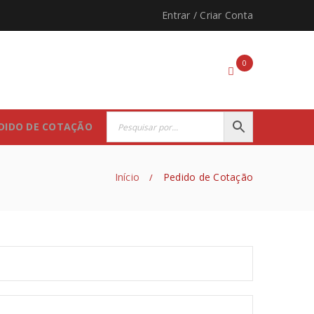
Entrar
/
Criar Conta
0
DIDO DE COTAÇÃO
Início
Pedido de Cotação
/