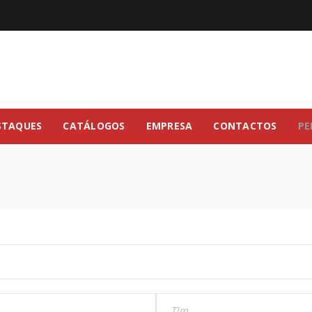
STAQUES
CATÁLOGOS
EMPRESA
CONTACTOS
PE
REGISTAR NOVA CONTA
Endereço de email
*