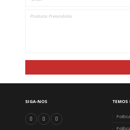
Senha
*
INICIAR SESSÃO
PERDEU A SUA SENHA?
SIGA-NOS
TEMOS 
Polític
Políti