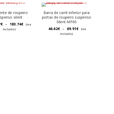
rente de roupeiro
Barra de carril inferior para
spenso silent
portas de roupeiro suspenso
Silent-MF60
7
€
–
183.74
€
(iva
46.62
€
–
69.91
€
(iva
incluído)
incluído)