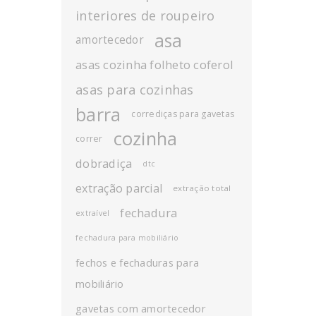
interiores de roupeiro
asa
amortecedor
asas cozinha folheto coferol
asas para cozinhas
barra
corrediças para gavetas
cozinha
correr
dobradiça
dtc
extração parcial
extração total
fechadura
extraível
fechadura para mobiliário
fechos e fechaduras para
mobiliário
gavetas com amortecedor