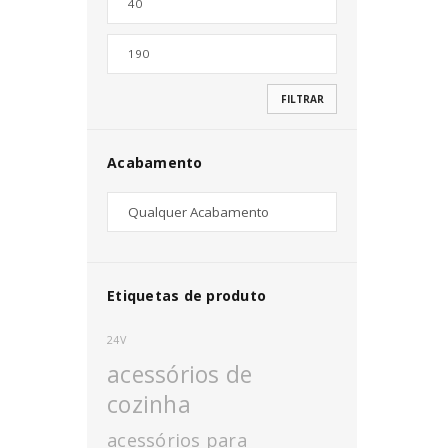
Nome de utilizador ou email
*
FILTRAR
Senha
*
Acabamento
INICIAR SESSÃO
PERDEU A SUA SENHA?
Etiquetas de produto
24V
acessórios de
cozinha
acessórios para