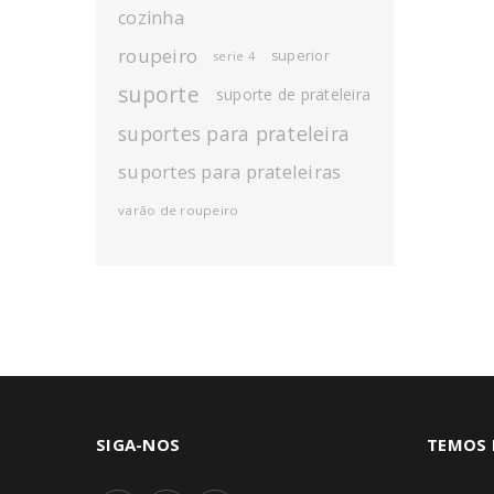
cozinha
roupeiro
superior
serie 4
suporte
suporte de prateleira
suportes para prateleira
suportes para prateleiras
varão de roupeiro
SIGA-NOS
TEMOS 