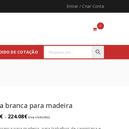
Entrar
/
Criar Conta
0
DIDO DE COTAÇÃO
a branca para madeira
€
224.08
€
–
(iva incluído)
branca para madeira, para trabalhos de carpintaria e