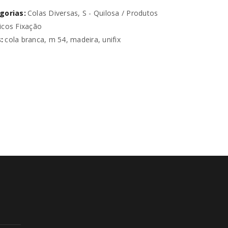
gorias:
Colas Diversas
,
S - Quilosa / Produtos
icos Fixação
:
cola branca
,
m 54
,
madeira
,
unifix