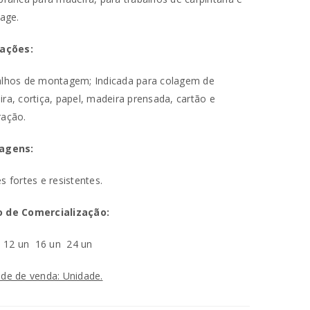
lage.
cações:
lhos de montagem; Indicada para colagem de
ra, cortiça, papel, madeira prensada, cartão e
ração.
agens:
s fortes e resistentes.
 de Comercialização:
va senha será enviada para o seu
n
12 un
16 un
24 un
utilizados para melhorar a sua
de de venda: Unidade.
ara gerir o acesso à sua conta e
na nossa
política de privacidade
.