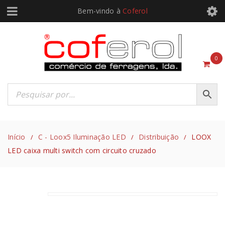
Bem-vindo à
Coferol
0
Início
C - Loox5 Iluminação LED
Distribuição
LOOX
/
/
/
LED caixa multi switch com circuito cruzado