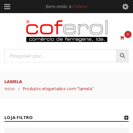
Bem-vindo à
Coferol
0
LAMELA
Início
Produtos etiquetados com “lamela”
/
LOJA FILTRO