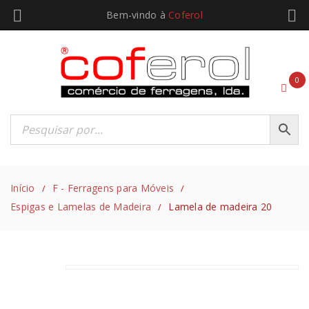
Bem-vindo à
Coferol
0
Início
F - Ferragens para Móveis
/
/
Espigas e Lamelas de Madeira
Lamela de madeira 20
/